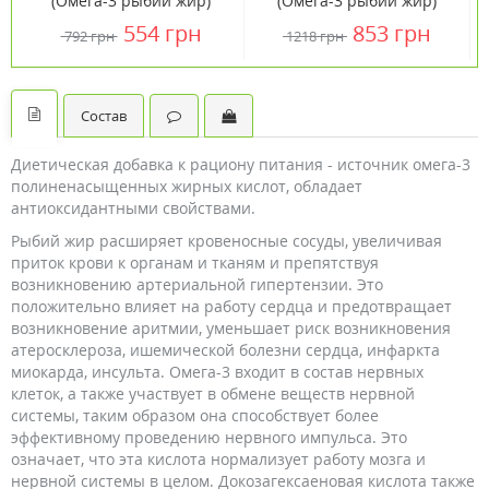
(Омега-3 рыбий жир)
(Омега-3 рыбий жир)
1000 мг 100 капсул ТМ
1000 мг 200 капсул ТМ
554 грн
853 грн
792 грн
1218 грн
Кантри Лайф / Country
Кантри Лайф / Country
Life
Life
Состав
Диетическая добавка к рациону питания - источник омега-3
полиненасыщенных жирных кислот, обладает
антиоксидантными свойствами.
Рыбий жир расширяет кровеносные сосуды, увеличивая
приток крови к органам и тканям и препятствуя
возникновению артериальной гипертензии. Это
положительно влияет на работу сердца и предотвращает
возникновение аритмии, уменьшает риск возникновения
атеросклероза, ишемической болезни сердца, инфаркта
миокарда, инсульта. Омега-3 входит в состав нервных
клеток, а также участвует в обмене веществ нервной
системы, таким образом она способствует более
эффективному проведению нервного импульса. Это
означает, что эта кислота нормализует работу мозга и
нервной системы в целом. Докозагексаеновая кислота также