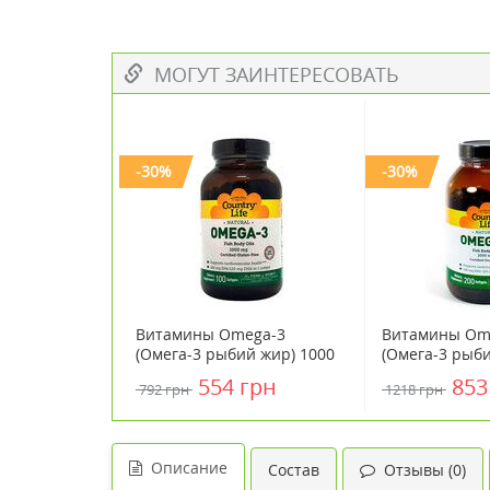
МОГУТ ЗАИНТЕРЕСОВАТЬ
-30%
-30%
Витамины Omega-3
Витамины Om
(Омега-3 рыбий жир) 1000
(Омега-3 рыби
мг 100 капсул ТМ Кантри
мг 200 капсул
554 грн
853
792 грн
1218 грн
Лайф / Country Life
Лайф / Country
Описание
Состав
Отзывы (0)