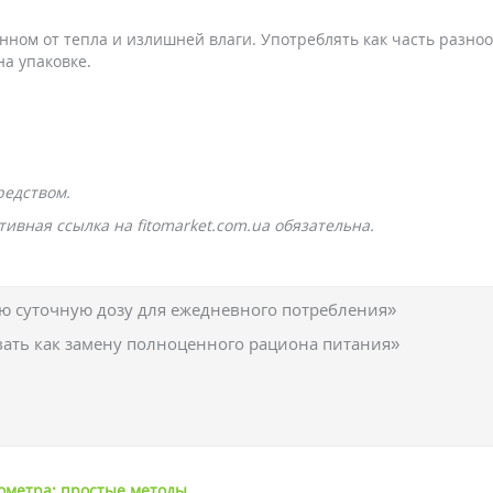
нном от тепла и излишней влаги. Употреблять как часть разно
на упаковке.
редством.
ивная ссылка на fitomarket.com.ua обязательна.
 суточную дозу для ежедневного потребления»
вать как замену полноценного рациона питания»
ометра: простые методы