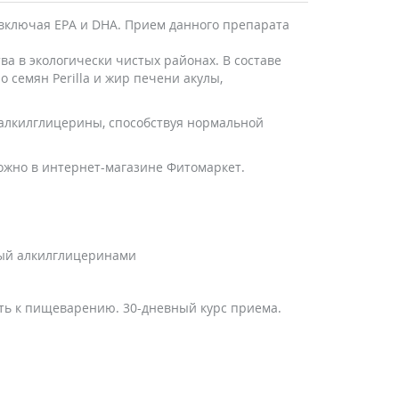
 включая EPA и DHA. Прием данного препарата
 в экологически чистых районах. В составе
 семян Perilla и жир печени акулы,
 алкилглицерины, способствуя нормальной
можно в интернет-магазине Фитомаркет.
нный алкилглицеринами
сть к пищеварению. 30-дневный курс приема.