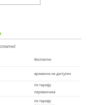
и
есплатно!
бесплатно
временно не доступен
по тарифу
перевозчика
по тарифу