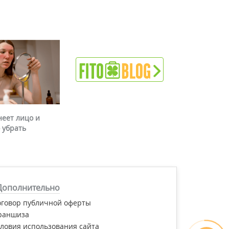
неет лицо и
 убрать
Дополнительно
оговор публичной оферты
раншиза
ловия использования сайта