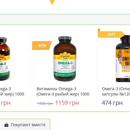
ХИТ
-30%
ega-3
Витамины Omega-3
Омега-3 (Omeg
й жир) 1000
(Омега-3 рыбий жир) 1000
капсулы №12
 ТМ Кантри
мг 300 капсул ТМ Кантри
 грн
1159 грн
474 грн
1656 грн
 Life
Лайф / Country Life
Покупают вместе