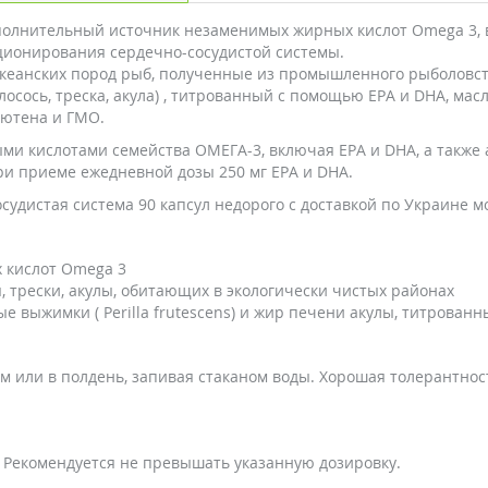
дополнительный источник незаменимых жирных кислот Omega 3,
ционирования сердечно-сосудистой системы.
кеанских пород рыб, полученные из промышленного рыболовства
сось, треска, акула) , титрованный с помощью EPA и DHA, масло
лютена и ГМО.
и кислотами семейства ОМЕГА-3, включая EPA и DHA, а также
ри приеме ежедневной дозы 250 мг EPA и DHA.
судистая система 90 капсул недорого с доставкой по Украине 
 кислот Omega 3
, трески, акулы, обитающих в экологически чистых районах
 выжимки ( Perilla frutescens) и жир печени акулы, титрова
ом или в полдень, запивая стаканом воды. Хорошая толерантно
Рекомендуется не превышать указанную дозировку.