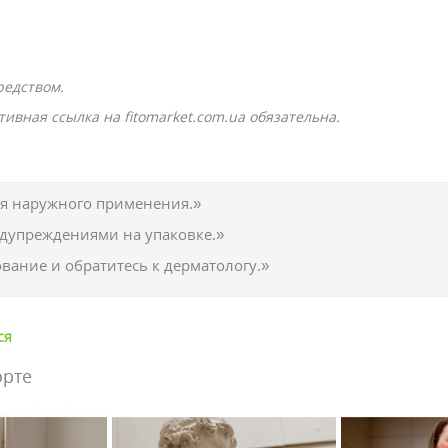
редством.
ивная ссылка на fitomarket.com.ua обязательна.
ля наружного применения.»
едупреждениями на упаковке.»
вание и обратитесь к дерматологу.»
ся
орте