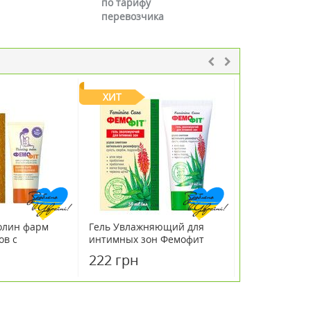
по тарифу
перевозчика
ХИТ
олин фарм
Гель Увлажняющий для
Максибюст T
ов с
интимных зон Фемофит
Maxibust 90 
маслом 30 мл
50мл
222 грн
764 грн