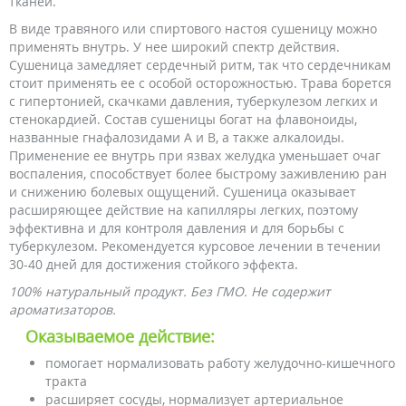
тканей.
В виде травяного или спиртового настоя сушеницу можно
применять внутрь. У нее широкий спектр действия.
Сушеница замедляет сердечный ритм, так что сердечникам
стоит применять ее с особой осторожностью. Трава борется
с гипертонией, скачками давления, туберкулезом легких и
стенокардией. Состав сушеницы богат на флавоноиды,
названные гнафалозидами A и B, а также алкалоиды.
Применение ее внутрь при язвах желудка уменьшает очаг
воспаления, способствует более быстрому заживлению ран
и снижению болевых ощущений. Сушеница оказывает
расширяющее действие на капилляры легких, поэтому
эффективна и для контроля давления и для борьбы с
туберкулезом. Рекомендуется курсовое лечении в течении
30-40 дней для достижения стойкого эффекта.
100% натуральный продукт. Без ГМО. Не
содержит
ароматизаторов.
Оказываемое действие:
помогает нормализовать работу желудочно-кишечного
тракта
расширяет сосуды, нормализует артериальное