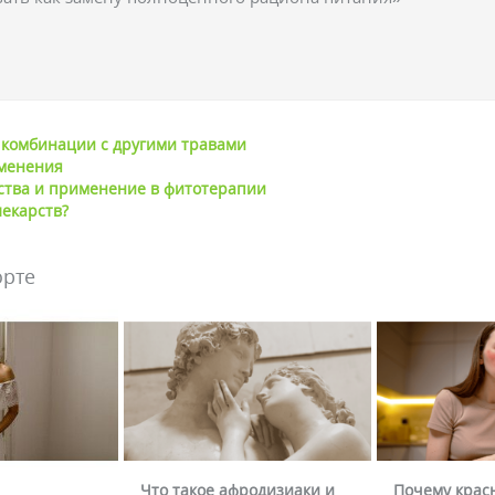
 комбинации с другими травами
именения
ства и применение в фитотерапии
лекарств?
орте
Что такое афродизиаки и
Почему крас