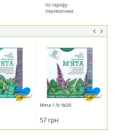
по тарифу
перевозчика
Мята 1.5г №20
Кора дуба фи
57 грн
52 грн