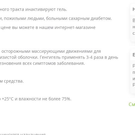
ого тракта инактивируют гель.
, пожилыми людьми, больными сахарным диабетом.
В
н
ой цене вы можете в нашем интернет-магазине
с
ми осторожными массирующими движениями для
зистой оболочки. Генгигель применять 3-4 раза в день
чезновения всех симптомов заболевания.
Р
п
и
м средства.
о +25°С и влажности не более 75%.
См
цинского назначения.