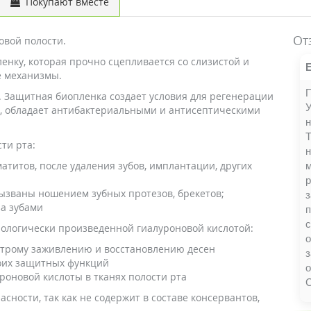
Покупают вместе
От
овой полости.
енку, которая прочно сцепливается со слизистой и
е механизмы.
П
. Защитная биопленка создает условия для регенерации
У
, обладает антибактериальными и антисептическими
н
Т
ти рта:
н
атитов, после удаления зубов, имплантации, других
р
вызваны ношением зубных протезов, брекетов;
з
за зубами
п
с
нологически произведенной гиалуроновой кислотой:
ыстрому заживлению и восстановлению десен
з
оих защитных функций
роновой кислоты в тканях полости рта
сности, так как не содержит в составе консервантов,