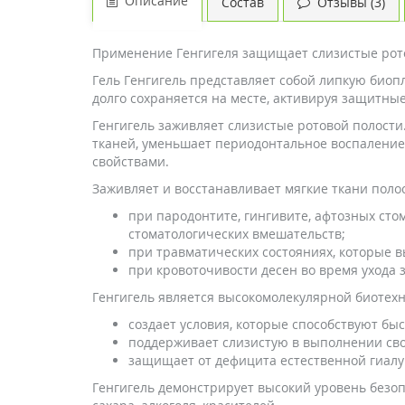
Описание
Состав
Отзывы (3)
Применение Генгигеля защищает слизистые рот
Гель Генгигель представляет собой липкую биопл
долго сохраняется на месте, активируя защитны
Генгигель заживляет слизистые ротовой полости
тканей, уменьшает периодонтальное воспаление
свойствами.
Заживляет и восстанавливает мягкие ткани полос
при пародонтите, гингивите, афтозных стом
стоматологических вмешательств;
при травматических состояниях, которые 
при кровоточивости десен во время ухода 
Генгигель является высокомолекулярной биотех
создает условия, которые способствуют б
поддерживает слизистую в выполнении св
защищает от дефицита естественной гиалу
Генгигель демонстрирует высокий уровень безопа