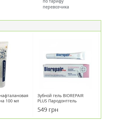
по тарифу
перевозчика
 нафталановая
Зубной гель BIOREPAIR
на 100 мл
PLUS Пародонтгель
интенсив 20 мл
549 грн