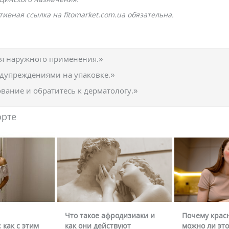
ивная ссылка на fitomarket.com.ua обязательна.
ля наружного применения.»
едупреждениями на упаковке.»
вание и обратитесь к дерматологу.»
орте
Что такое афродизиаки и
Почему крас
 как с этим
как они действуют
можно ли это