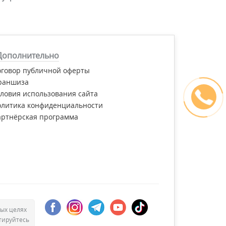
Дополнительно
оговор публичной оферты
раншиза
ловия использования сайта
олитика конфиденциальности
артнёрская программа
ых целях
тируйтесь