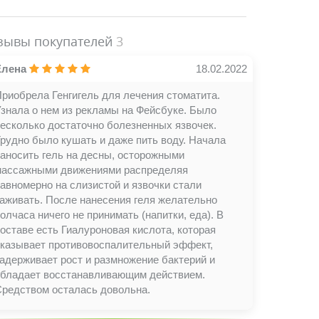
зывы покупателей
3
Елена
18.02.2022
риобрела Генгигель для лечения стоматита.
знала о нем из рекламы на Фейсбуке. Было
есколько достаточно болезненных язвочек.
рудно было кушать и даже пить воду. Начала
аносить гель на десны, осторожными
массажными движениями распределяя
авномерно на слизистой и язвочки стали
аживать. После нанесения геля желательно
олчаса ничего не принимать (напитки, еда). В
оставе есть Гиалуроновая кислота, которая
оказывает противовоспалительный эффект,
адерживает рост и размножение бактерий и
обладает восстанавливающим действием.
Средством осталась довольна.