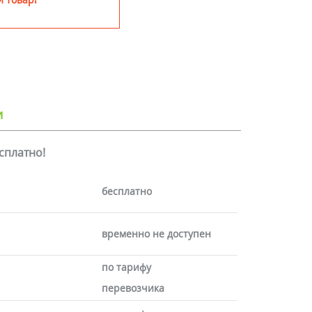
и
есплатно!
бесплатно
временно не доступен
по тарифу
перевозчика