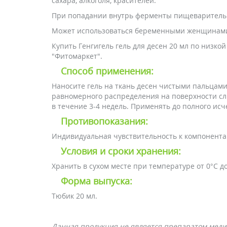
сахара, алкоголя, красителей.
При попадании внутрь ферменты пищеварительн
Может использоваться беременными женщинами
Купить Генгигель гель для десен 20 мл по низк
"Фитомаркет".
Способ применения:
Наносите гель на ткань десен чистыми пальца
равномерного распределения на поверхности сли
в течение 3-4 недель. Применять до полного ис
Противопоказания:
Индивидуальная чувствительность к компонента
Условия и сроки хранения:
Хранить в сухом месте при температуре от 0°С д
Форма выпуска:
Тюбик 20 мл.
Данная продукция не является препаратом меди