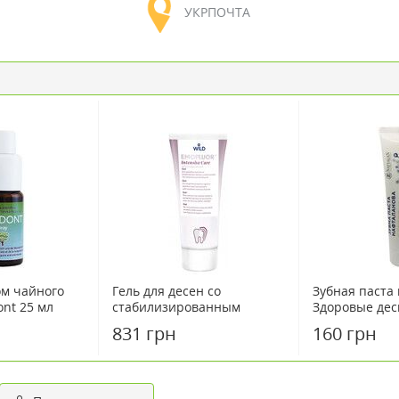
УКРПОЧТА
ом чайного
Гель для десен со
Зубная паста
nt 25 мл
стабилизированным
Здоровые дес
фторидом олова Emofluor
831 грн
160 грн
Intesive Care 75мл