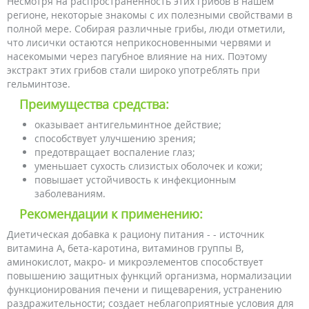
Несмотря на распространенность этих грибов в нашем
регионе, некоторые знакомы с их полезными свойствами в
полной мере. Собирая различные грибы, люди отметили,
что лисички остаются неприкосновенными червями и
насекомыми через пагубное влияние на них. Поэтому
экстракт этих грибов стали широко употреблять при
гельминтозе.
Преимущества средства:
оказывает антигельминтное действие;
способствует улучшению зрения;
предотвращает воспаление глаз;
уменьшает сухость слизистых оболочек и кожи;
повышает устойчивость к инфекционным
заболеваниям.
Рекомендации к применению:
Диетическая добавка к рациону питания - - источник
витамина А, бета-каротина, витаминов группы В,
аминокислот, макро- и микроэлементов способствует
повышению защитных функций организма, нормализации
функционирования печени и пищеварения, устранению
раздражительности; создает неблагоприятные условия для