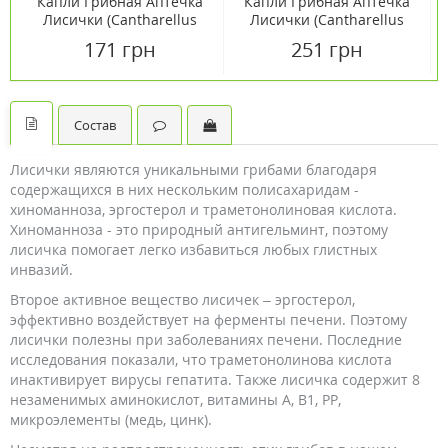
Капли Грибная Аптечка
Капли Грибная Аптечка
Лисички (Cantharellus
Лисички (Cantharellus
cibarius) 50мл
cibarius) 100мл
171 грн
251 грн
Состав
Лисички являются уникальными грибами благодаря
содержащихся в них нескольким полисахаридам -
хиноманноза, эргостерол и траметонолиновая кислота.
Хиноманноза - это природный антигельминт, поэтому
лисичка помогает легко избавиться любых глистных
инвазий.
Второе активное вещество лисичек – эргостерол,
эффективно воздействует на ферменты печени. Поэтому
лисички полезны при заболеваниях печени. Последние
исследования показали, что траметонолинова кислота
инактивирует вирусы гепатита. Также лисичка содержит 8
незаменимых аминокислот, витамины А, B1, PP,
микроэлементы (медь, цинк).