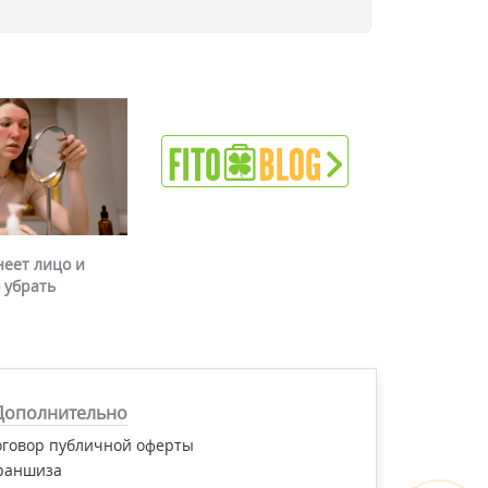
неет лицо и
 убрать
Дополнительно
оговор публичной оферты
раншиза