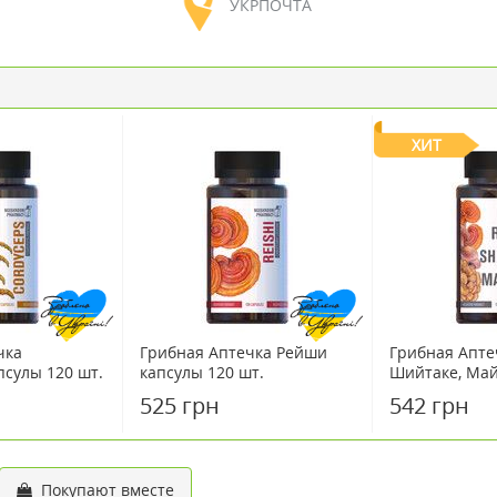
УКРПОЧТА
ХИТ
чка
Грибная Аптечка Рейши
Грибная Апте
псулы 120 шт.
капсулы 120 шт.
Шийтаке, Май
120 шт.
525 грн
542 грн
Покупают вместе