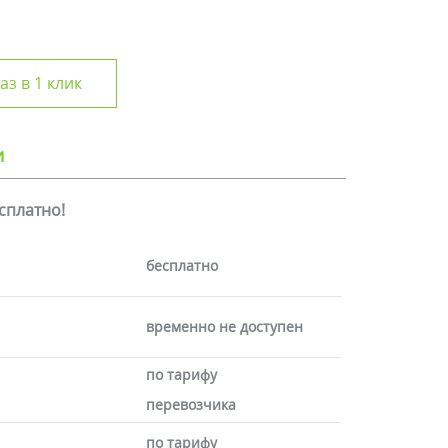
аз в 1 клик
и
есплатно!
бесплатно
временно не доступен
по тарифу
перевозчика
по тарифу