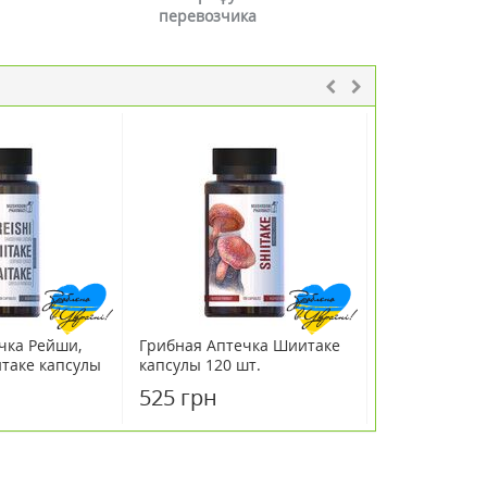
перевозчика
ХИТ
чка Рейши,
Грибная Аптечка Шиитаке
Грибная Апт
таке капсулы
капсулы 120 шт.
капсулы 120 
525 грн
513 грн