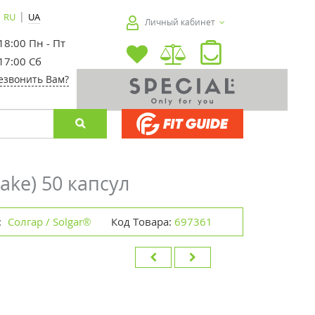
|
RU
UA
Личный кабинет
 18:00 Пн - Пт
 17:00 Сб
езвонить Вам?
ake) 50 капсул
:
Солгар / Solgar®
Код Товара:
697361