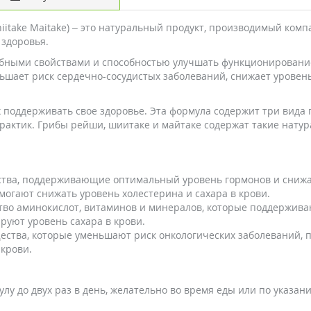
hiitake Maitake) – это натуральный продукт, производимый комп
 здоровья.
ебными свойствами и способностью улучшать функционировани
шает риск сердечно-сосудистых заболеваний, снижает уровень 
поддерживать свое здоровье. Эта формула содержит три вида г
актик. Грибы рейши, шиитаке и майтаке содержат такие нату
тва, поддерживающие оптимальный уровень гормонов и снижа
огают снижать уровень холестерина и сахара в крови.
во аминокислот, витаминов и минералов, которые поддержива
руют уровень сахара в крови.
ества, которые уменьшают риск онкологических заболеваний,
 крови.
лу до двух раз в день, желательно во время еды или по указан