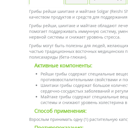
Грибы рейши шиитаке и майтаке Solgar (Reishi S
качеством продуктов и средств для поддержания
Грибы рейши, шиитаке и майтаке обладают леч
помогает поддерживать иммунную систему, умень
нервной системы и снижает уровень стресса.
Грибы могут быть полезны для людей, желающих 
частью традиционных восточных медицинских пр
полисахариды (бета-глюкан).
Активные компоненты:
Рейши грибы содержат специальные вещес
противовоспалительными свойствами и пом
Шиитаки грибы содержат большое количест
сердечно-сосудистых заболеваний и регули
Майтаке грибы содержат специальные вещ
системы и снижают уровень холестерина в
Способ применения:
Взрослым принимать одну (1) растительную капсу
Противопоказания: