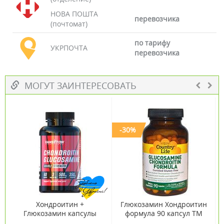
НОВА ПОШТА
перевозчика
(почтомат)
по тарифу
УКРПОЧТА
перевозчика
МОГУТ ЗАИНТЕРЕСОВАТЬ
-30%
Хондроитин +
Глюкозамин Хондроитин
Глюкозамин капсулы
формула 90 капсул ТМ
№60 ТМ Ванситон /
Кантри Лайф / Country