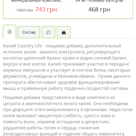
минеральный комплекс
99 мг гелевые капсулы
Daily Total One без
№180
743 грн
468 грн
1062 грн
железа 60 капсул ТМ
Кантри Лайф / Country
Life
Состав
Калий Country Life - пищевая добавка, дополнительный
источник калия - важного электролита, регулирующего
кислотно-щелочной баланс крови и водно-солевой баланс
внутри и вне клеток. Калий принимает участие в передаче
нервных импульсов и участвует в синтезе белка, некоторых
ферментов, углеводном и белковом обмене. Прием данного
препарата обеспечивает здоровое функционирование
мышц и правильную работу сердечно-сосудистой системы.
Пищевая добавка представлена в виде комплекса из
цитрата и аминокислотного хелата калия. Она необходима
при дефиците этого микроэлемента в организме. Недостаток
калия вызывает мышечную слабость, сухость кожи и
ломкость волос, нервное истощение и депрессию,
ухудшение работы почек и сердца, снижение
репродуктивных функций и падение общего иммунитета.