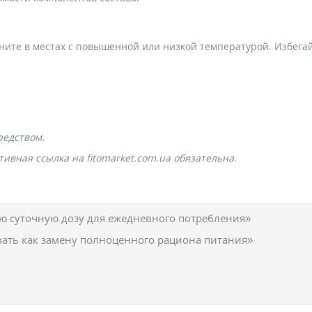
раните в местах с повышенной или низкой температурой. Избег
редством.
ивная ссылка на fitomarket.com.ua обязательна.
 суточную дозу для ежедневного потребления»
вать как замену полноценного рациона питания»