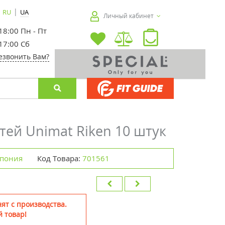
|
RU
UA
Личный кабинет
 18:00 Пн - Пт
 17:00 Сб
езвонить Вам?
тей Unimat Riken 10 штук
 Япония
Код Товара:
701561
ят с производства.
 товар!