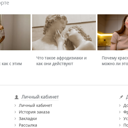
орте
Что такое афродизиаки и
Почему крас
 как с этим
как они действуют
можно ли это
Личный кабинет
Личный кабинет
Д
История заказа
Ф
Закладки
Ус
Рассылка
П