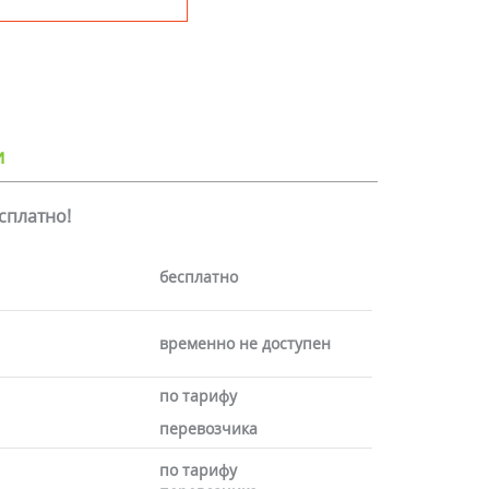
и
есплатно!
бесплатно
временно не доступен
по тарифу
перевозчика
по тарифу