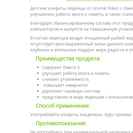
Детские конфеты-леденцы от Unimat Riken с Ом
улучшению работы мозга и память, а также сни
Благодаря сбалансированному составу этот прод
компьютером и жалуется на повышенную утомляе
В состав леденцов входит очищенный рыбий жир 
отсутствует ярко выраженный запах данного комп
клубники и апельсина подарит море радости и о
Преимущества продукта:
содержит Омега-3
улучшает работу мозга и память
снижает утомляемость
повышает иммунитет
укрепляет нервную систему
представлен в виде леденцов с апельсино
Способ применения:
Употребляйте конфеты ежедневно. Курс приема: 
Противопоказания:
Не употреблять при индивидуальной непереноси