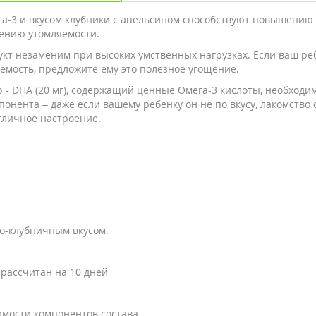
ега-3 и вкусом клубники с апельсином способствуют повышению
жению утомляемости.
укт незаменим при высоких умственных нагрузках. Если ваш ре
мость, предложите ему это полезное угощение.
- DHA (20 мг), содержащий ценные Омега-3 кислоты, необходим
онента – даже если вашему ребенку он не по вкусу, лакомство 
тличное настроение.
во-клубничным вкусом.
рассчитан на 10 дней
мости компонентов состава.