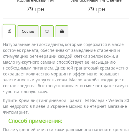
Коллагеновый ТМ
Липосомный ТМ Овечье
Овечье масло 44 мл
масло 44 мл
79 грн
79 грн
Состав
Натуральные антиоксиданты, которые содержатся в масле
косточек граната, обеспечивают замедление старения и
стимуляцию регенерации каждой клетки зрелой кожи, а
масло кунжутного семени способствует её насыщению
необходимым питанием. Дневной гранатовый крем заметно
сокращает количество морщин и эффективно повышает
эластичность и упругость кожи. Масло жожоба, входящее в
состав средства, быстро успокаивает и смягчает даже самую
чувствительную кожу.
Купить Крем-лифтинг дневной Гранат ТМ Веледа / Weleda 30
мл недорого в Киеве и Украине можно в интернет-магазине
Фитомаркет.
Способ применения:
После утренней очистки кожи равномерно нанесите крем на