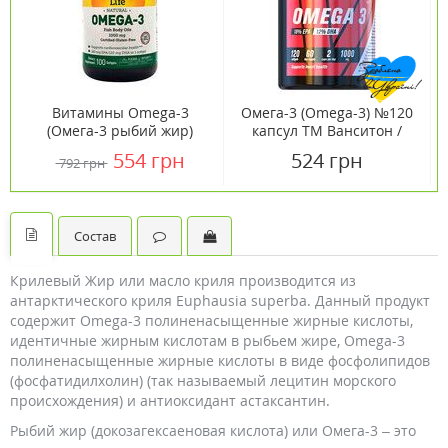
Витамины Omega-3
Омега-3 (Omega-3) №120
(Омега-3 рыбий жир)
капсул ТМ Ванситон /
1000 мг 100 капсул ТМ
Vansiton
554 грн
524 грн
792 грн
Кантри Лайф / Country
Life
Состав
Крилевый Жир или масло криля производится из
антарктического криля Euphausia superba. Данный продукт
содержит Оmega-3 полиненасыщенные жирные кислоты,
идентичные жирным кислотам в рыбьем жире, Оmega-3
полиненасыщенные жирные кислоты в виде фосфолипидов
(фосфатидилхолин) (так называемый лецитин морского
происхождения) и антиоксидант астаксантин.
Рыбий жир (докозагексаеновая кислота) или Омега-3 – это