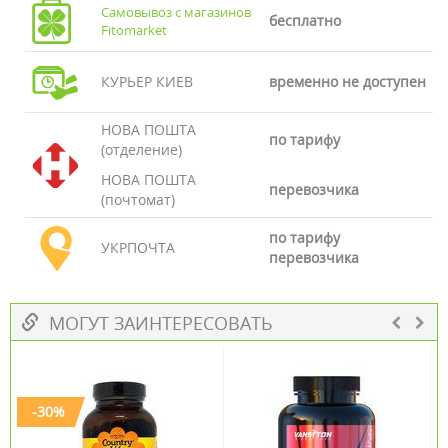
Самовывоз с магазинов
бесплатно
Fitomarket
КУРЬЕР КИЕВ
временно не доступен
НОВА ПОШТА
по тарифу
(отделение)
НОВА ПОШТА
перевозчика
(почтомат)
по тарифу
УКРПОЧТА
перевозчика
МОГУТ ЗАИНТЕРЕСОВАТЬ
-30%