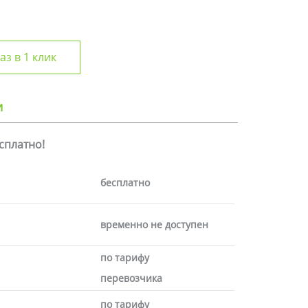
аз в 1 клик
и
есплатно!
бесплатно
временно не доступен
по тарифу
перевозчика
по тарифу