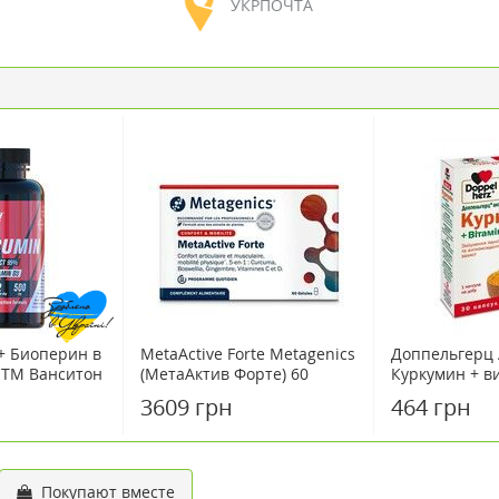
УКРПОЧТА
+ Биоперин в
MetaActive Forte Metagenics
Доппельгерц 
 ТМ Ванситон
(МетаАктив Форте) 60
Куркумин + в
капсул/CurcuDyn Forte
капсул
3609 грн
464 грн
(КуркуДин Форте) 90 капсул
Покупают вместе