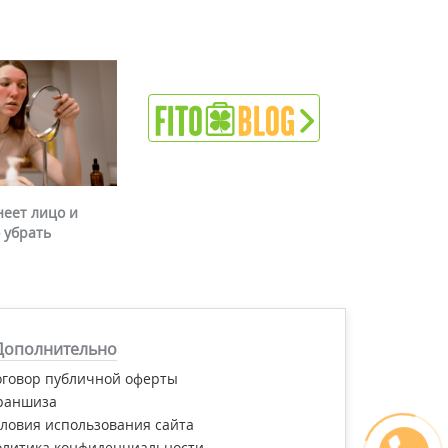
неет лицо и
 убрать
Дополнительно
оговор публичной оферты
раншиза
ловия использования сайта
олитика конфиденциальности