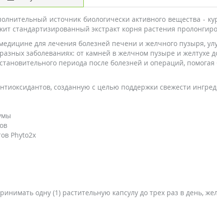
 дополнительный источник биологически активного вещества -
жит стандартизированный экстракт корня растения пролонгир
медицине для лечения болезней печени и желчного пузыря, у
разных заболеваниях: от камней в желчном пузыре и желтухе 
становительного периода после болезней и операций, помогая 
антиоксидантов, созданную с целью поддержки свежести ингред
умы
ов
ов Phyto2x
ринимать одну (1) растительную капсулу до трех раз в день, ж