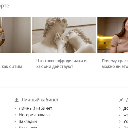
орте
Что такое афродизиаки и
Почему крас
 как с этим
как они действуют
можно ли это
Личный кабинет
Личный кабинет
Д
История заказа
Ф
Закладки
Ус
Рассылка
П