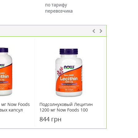
по тарифу
перевозчика
 мг Now Foods
Подсолнуховый Лецитин
Подсолнухов
вых капсул
1200 мг Now Foods 100
1200 мг Now 
желатиновых капсул
желатиновых
844 грн
954 грн