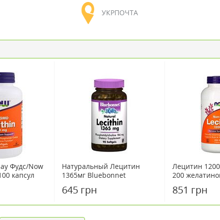
УКРПОЧТА
ау Фудс/Now
Натуральный Лецитин
Лецитин 1200
100 капсул
1365мг Bluebonnet
200 желатино
Nutrition 90 желатиновых
645 грн
851 грн
капсул