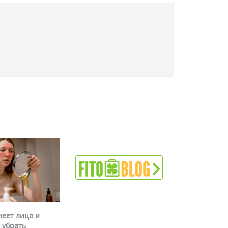
неет лицо и
 убрать