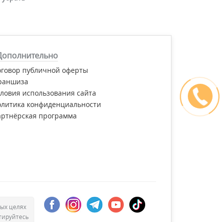
Дополнительно
оговор публичной оферты
раншиза
ловия использования сайта
олитика конфиденциальности
артнёрская программа
ых целях
тируйтесь