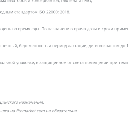
оматизаторов и консервантов, глютена и ГМО;
одным стандартом ISO 22000: 2018.
 в день во время еды. По назначению врача дозы и сроки прим
нечный, беременность и период лактации, дети возрастом до 1
инальной упаковке, в защищенном от света помещении при темпе
цинского назначения.
лка на fitomarket.com.ua обязательна.