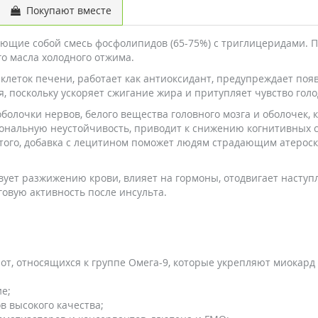
Покупают вместе
ющие собой смесь фосфолипидов (65-75%) с триглицеридами. 
о масла холодного отжима.
клеток печени, работает как антиоксидант, предупреждает по
, поскольку ускоряет сжигание жира и притупляет чувство гол
олочки нервов, белого вещества головного мозга и оболочек,
нальную неустойчивость, приводит к снижению когнитивных с
того, добавка с лецитином поможет людям страдающим атероскл
ует разжижению крови, влияет на гормоны, отодвигает наступ
говую активность после инсульта.
от, относящихся к группе Омега-9, которые укрепляют миокард
е;
в высокого качества;