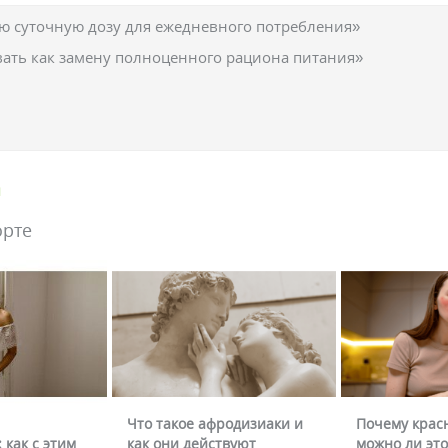
 суточную дозу для ежедневного потребления»
вать как замену полноценного рациона питания»
я
орте
Что такое афродизиаки и
Почему крас
 как с этим
как они действуют
можно ли это