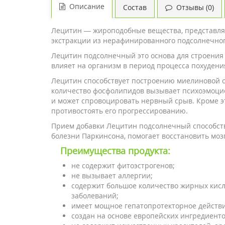
Описание
Состав
Отзывы (0)
Лецитин — жироподобные вещества, представля
экстракции из нерафинированного подсолнечног
Лецитин подсолнечный это основа для строения 
влияет на организм в период процесса похудения
Лецитин способствует построению миелиновой об
количество фосфолипидов вызывает психоэмоцио
и может спровоцировать нервный срыв. Кроме э
противостоять его прогрессированию.
Прием добавки Лецитин подсолнечный способств
болезни Паркинсона, помогает восстановить моз
Преимущества продукта:
не содержит фитоэстрогенов;
не вызывает аллергии;
содержит большое количество жирных кисл
заболеваний;
имеет мощное гепатопротекторное действи
создан на основе европейских ингредиенто