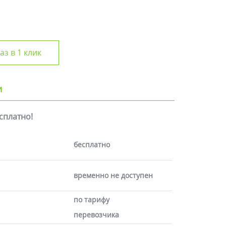
аз в 1 клик
и
есплатно!
бесплатно
временно не доступен
по тарифу
перевозчика