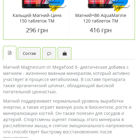
Кальций-Магний-Цинк
Магний+B6 AquaMarine
150 таблеток ТМ
120 таблеток ТМ
Ванситон / Vansiton
Ванситон / Vansiton
296 грн
416 грн
Состав
Магний Magnesium от MegaFood 6- диетическая добавка с
магнием - жизненно важным минералом, который активно
участвует в процессе метаболизма. В составе препарата
также органический шпинат, обладающий высокой
питательной ценностью.
Магний поддерживает нормальный уровень выработки
энергии, а также играет важную роль в биосинтезе, росте и
минерализации костей. Он также полезен для сосудов и
артерий. Спортсмены оценят помощь этого минерала в
расслаблении мышц и снятии эмоционального напряжения,
что способствует быстрому восстановлению после
тренировок.