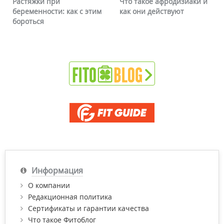
Что такое афродизиаки и
Почему краснеет лицо и
тим
как они действуют
можно ли это убрать
Информация
О компании
Редакционная политика
Сертификаты и гарантии качества
Что такое Фитоблог