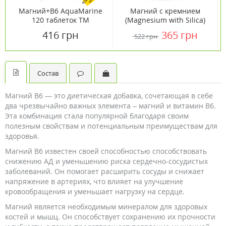
Магний+B6 AquaMarine
Магний с кремнием
120 таблеток ТМ
(Magnesium with Silica)
Ванситон / Vansiton
300 мг 60 капсул ТМ
416 грн
365 грн
522 грн
Кантри Лайф / Country
Life
Состав
Магний B6 — это диетическая добавка, сочетающая в себе
два чрезвычайно важных элемента – магний и витамин В6.
Эта комбинация стала популярной благодаря своим
полезным свойствам и потенциальным преимуществам для
здоровья.
Магний B6 известен своей способностью способствовать
снижению АД и уменьшению риска сердечно-сосудистых
заболеваний. Он помогает расширить сосуды и снижает
напряжение в артериях, что влияет на улучшение
кровообращения и уменьшает нагрузку на сердце.
Магний является необходимым минералом для здоровых
костей и мышц. Он способствует сохранению их прочности