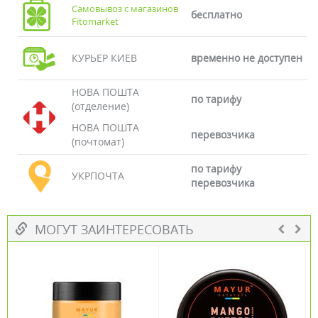
Самовывоз с магазинов
бесплатно
Fitomarket
КУРЬЕР КИЕВ
временно не доступен
НОВА ПОШТА
по тарифу
(отделение)
НОВА ПОШТА
перевозчика
(почтомат)
по тарифу
УКРПОЧТА
перевозчика
МОГУТ ЗАИНТЕРЕСОВАТЬ