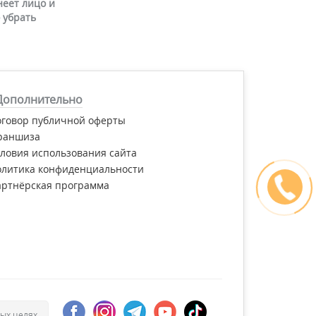
неет лицо и
 убрать
Дополнительно
оговор публичной оферты
раншиза
ловия использования сайта
олитика конфиденциальности
артнёрская программа
ых целях