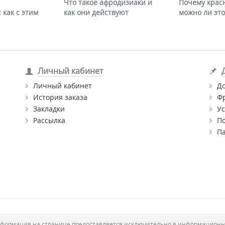
Что такое афродизиаки и
Почему крас
 как с этим
как они действуют
можно ли это
Личный кабинет
Личный кабинет
Д
История заказа
Ф
Закладки
Ус
Рассылка
П
П
формация на странице предоставляется исключительно в информационн