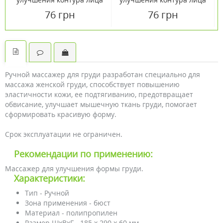
и устранения второго
76 грн
76 грн
подбородка
Ручной массажер для груди разработан специально для
массажа женской груди, способствует повышению
эластичности кожи, ее подтягиванию, предотвращает
обвисание, улучшает мышечную ткань груди, помогает
сформировать красивую форму.
Срок эксплуатации не ограничен.
Рекомендации по применению:
Массажер для улучшения формы груди.
Характеристики:
Тип - Ручной
Зона применения - бюст
Материал - полипропилен
Размер ШхВхГ - 185 х 290 х 60 мм