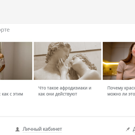
орте
Что такое афродизиаки и
Почему крас
 как с этим
как они действуют
можно ли это
Личный кабинет