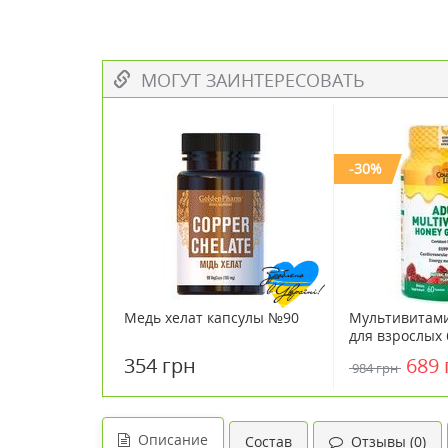
МОГУТ ЗАИНТЕРЕСОВАТЬ
-30%
Медь хелат капсулы №90
Мультивитам
для взрослых 
жевательных 
354 грн
689 
984 грн
Кантри Лайф /
Описание
Состав
Отзывы (0)