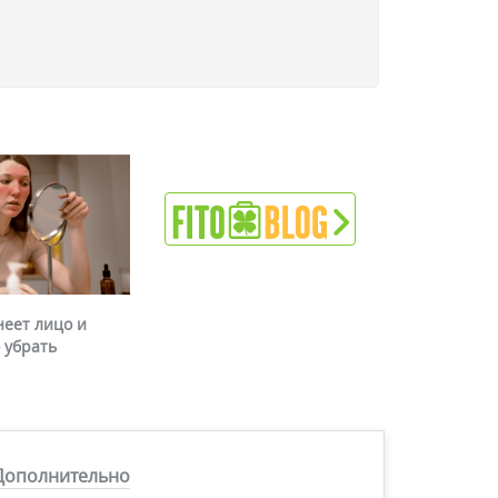
неет лицо и
 убрать
Дополнительно