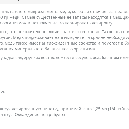
сточник важного микроэлемента меди, который отвечает за прави
0 гр меди. Самые существенные ее запасы находятся в мышцах, к
 организмом и позволяет легко варьировать дозировку.
тов, что положительно влияет на качество крови. Также она по
 упругой. Медь поддерживает наш иммунитет и крайне необходим
го, медь также имеет антиоксидантные свойства и помогает в 
жания минерального баланса всего организма.
упадке сил, хрупких костях, ломкости сосудов, ослабленном им
ами
ьзуя дозированную пипетку, принимайте по 1,25 мл (1/4 чайной
вкус. Охлаждение не требуется.