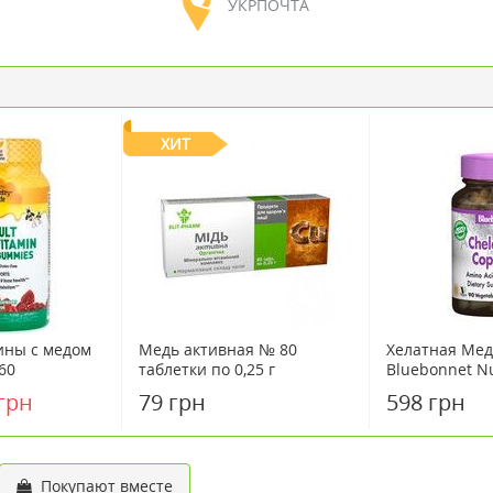
УКРПОЧТА
ХИТ
ины с медом
Медь активная № 80
Хелатная Мед
60
таблетки по 0,25 г
Bluebonnet Nu
конфет ТМ
гелевых капс
грн
79 грн
598 грн
 Country Life
Покупают вместе