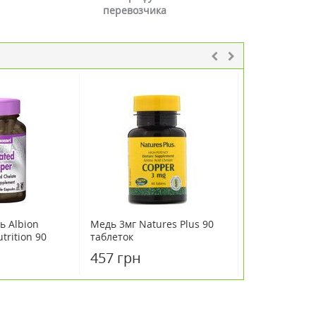
перевозчика
ь Albion
Медь 3мг Natures Plus 90
Медь активна
trition 90
таблеток
таблеток
ул
457 грн
42 грн