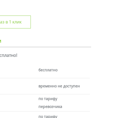
аз в 1 клик
и
есплатно!
бесплатно
временно не доступен
по тарифу
перевозчика
по тарифу