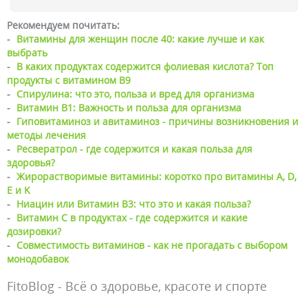
Рекомендуем почитать:
-
Витамины для женщин после 40: какие лучше и как
выбрать
-
В каких продуктах содержится фолиевая кислота? Топ
продукты с витамином B9
-
Спирулина: что это, польза и вред для организма
-
Витамин В1: Важность и польза для организма
-
Гиповитаминоз и авитаминоз - причины возникновения и
методы лечения
-
Ресвератрол - где содержится и какая польза для
здоровья?
-
Жирорастворимые витамины: коротко про витамины A, D,
E и K
-
Ниацин или Витамин B3: что это и какая польза?
-
Витамин C в продуктах - где содержится и какие
дозировки?
-
Совместимость витаминов - как не прогадать с выбором
монодобавок
FitoBlog - Всё о здоровье, красоте и спорте