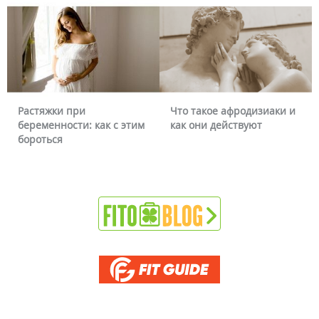
Что такое афродизиаки и
Почему краснеет
 как с этим
как они действуют
можно ли это уб