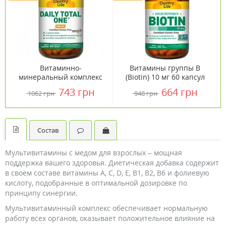
Витаминно-
Витамины группы В
минеральный комплекс
(Biotin) 10 мг 60 капсул
Daily Total One без
ТМ Кантри Лайф /
743 грн
664 грн
1062 грн
948 грн
железа 60 капсул ТМ
Country Life
Кантри Лайф / Country
Life
Состав
Мультивитамины с медом для взрослых – мощная
поддержка вашего здоровья. Диетическая добавка содержит
в своем составе витамины А, С, D, E, B1, B2, B6 и фолиевую
кислоту, подобранные в оптимальной дозировке по
принципу синергии.
Мультивитаминный комплекс обеспечивает нормальную
работу всех органов, оказывает положительное влияние на