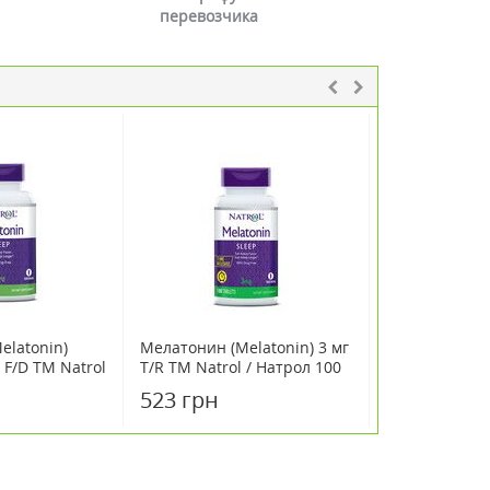
перевозчика
elatonin)
Мелатонин (Melatonin) 3 мг
Мелатонин 5 
 F/D ТМ Natrol
T/R ТМ Natrol / Натрол 100
Малины Earth
таблеток
таблеток
Chewables Bl
523 грн
444 грн
Nutrition 60
таблеток