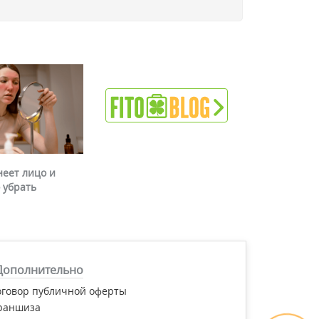
неет лицо и
 убрать
Дополнительно
оговор публичной оферты
раншиза