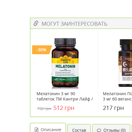
МОГУТ ЗАИНТЕРЕСОВАТЬ
-30%
Мелатонин 3 мг 90
Мелатонин По
таблеток ТМ Кантри Лайф /
3 мг 60 веган
Country Life
512 грн
217 грн
732 грн
Описание
Состав
Отзывы (0)