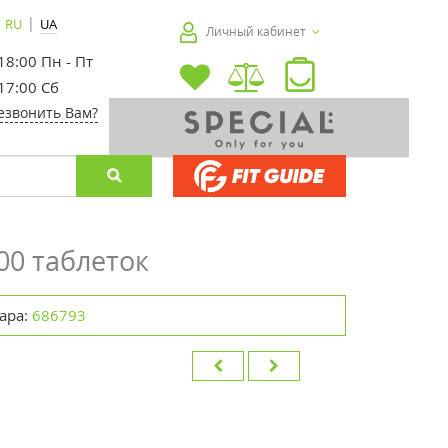
|
RU
UA
Личный кабинет
 18:00 Пн - Пт
 17:00 Сб
езвонить Вам?
00 таблеток
ара:
686793