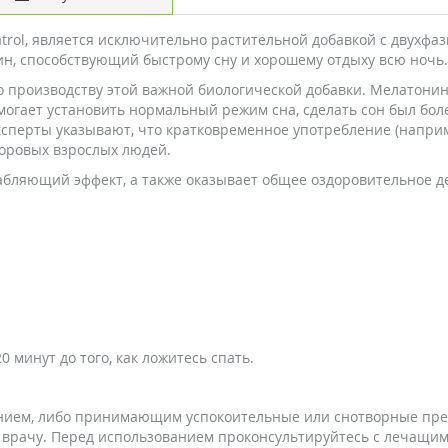
rol, является исключительно растительной добавкой с двухфа
н, способствующий быстрому сну и хорошему отдыху всю ночь.
о производству этой важной биологической добавки. Мелатонин -
могает установить нормальный режим сна, сделать сон был бол
ксперты указывают, что кратковременное употребление (напри
доровых взрослых людей.
бляющий эффект, а также оказывает общее оздоровительное де
 минут до того, как ложитесь спать.
ием, либо принимающим успокоительные или снотворные преп
 врачу. Перед использованием проконсультируйтесь с лечащим 