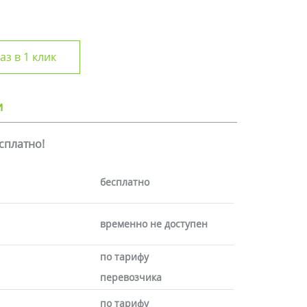
аз в 1 клик
и
есплатно!
бесплатно
временно не доступен
по тарифу
перевозчика
по тарифу