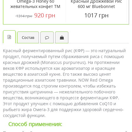
Omega-3 Honey 60
Красный Дрожжевой Рис
жевательных конфет TM
600 мг Bluebonnet
Кантри Лайф / Country
Nutrition 60 капсул
920 грн
1017 грн
1314 грн
Life
Состав
Красный ферментированный рис (КФР) — это натуральный
продукт, получаемый путем сбраживания риса с помощью
красных дрожжей (Monascus purpureus). На протяжении
веков КФР используется как ароматизатор и красящее
вещество в азиатской кухне. Его также высоко ценят
традиционные азиатские травники. NOW Red Omega
производится под строгим контролем, чтобы избежать
присутствия цитринина — нежелательного побочного
вещества, возникающего в процессе ферментации КФР.
Этот продукт улучшен с помощью добавления CoQ10 и
рыбьего жира Омега-3 для поддержки здоровой сердечно-
сосудистой функции.
Способ применения: