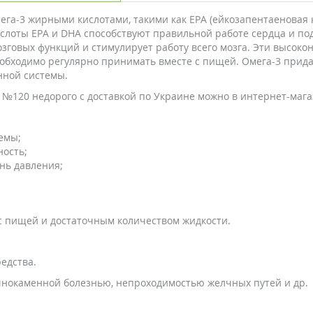
а-3 жирными кислотами, такими как EPA (ейкозапентаеновая ки
кислоты EPA и DHA способствуют правильной работе сердца и 
озговых функций и стимулирует работу всего мозга. Эти высок
обходимо регулярно принимать вместе с пищей. Омега-3 прида
нной системы.
лы №120 недорого с доставкой по Украине можно в интернет-маг
емы;
ность;
нь давления;
 с пищей и достаточным количеством жидкости.
едства.
лчнокаменной болезнью, непроходимостью желчных путей и др.