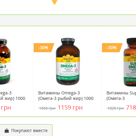
-30%
-30%
ega-3
Витамины Omega-3
Витамины Su
й жир) 1000
(Омега-3 рыбий жир) 1000
(Омега-3
 ТМ Кантри
мг 300 капсул ТМ Кантри
концентриро
 грн
1159 грн
718
1656 грн
1026 грн
 Life
Лайф / Country Life
рыбий жир) 6
Кантри Лайф /
Покупают вместе