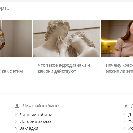
орте
Что такое афродизиаки и
Почему крас
 как с этим
как они действуют
можно ли это
Личный кабинет
Личный кабинет
Д
История заказа
Ф
Закладки
Ус