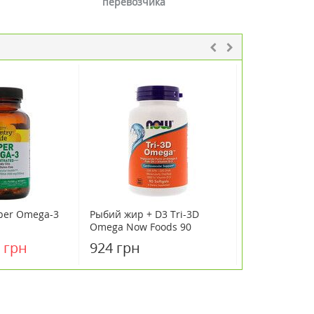
перевозчика
per Omega-3
Рыбий жир + D3 Tri-3D
Ультра Омега
Omega Now Foods 90
90 желатинов
ванный
желатиновых капсул
 грн
924 грн
1061 грн
0 капсул ТМ
 Country Life