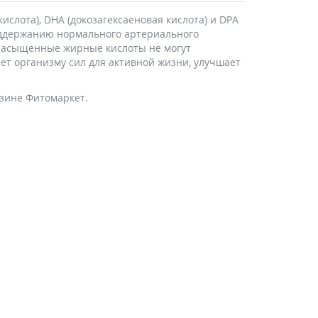
слота), DHA (докозагексаеновая кислота) и DPA
поддержанию нормального артериального
онасыщенные жирные кислоты не могут
ет организму сил для активной жизни, улучшает
азине Фитомаркет.