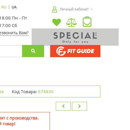
|
RU
UA
Личный кабинет
 18:00 Пн - Пт
 17:00 Сб
езвонить Вам?
ия
Код Товара:
674830
ят с производства.
 товар!