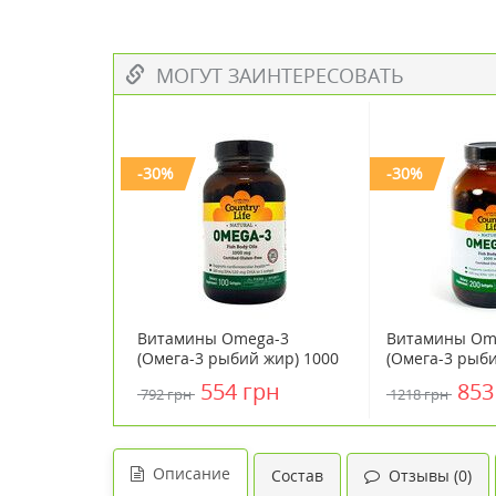
МОГУТ ЗАИНТЕРЕСОВАТЬ
-30%
-30%
Витамины Omega-3
Витамины Om
(Омега-3 рыбий жир) 1000
(Омега-3 рыби
мг 100 капсул ТМ Кантри
мг 200 капсул
554 грн
853
792 грн
1218 грн
Лайф / Country Life
Лайф / Country
Описание
Состав
Отзывы (0)