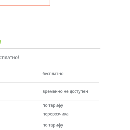
и
есплатно!
бесплатно
временно не доступен
по тарифу
перевозчика
по тарифу