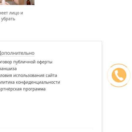
неет лицо и
 убрать
Дополнительно
оговор публичной оферты
раншиза
ловия использования сайта
олитика конфиденциальности
артнёрская программа