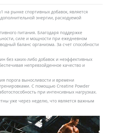
№1 на рынке спортивных добавок, является
 дополнительной энергии, расходуемой
тивного питания. Благодаря поддержке
ьности, силе и мощности при ежедневном
водный баланс организма. За счет способности
н без каких-либо добавок и неэффективных
обеспечивая непревзойденное качество и
ния порога выносливости и времени
тренировками. С помощью Creatine Powder
аботоспособность при интенсивных нагрузках.
етны уже через неделю, что является важным