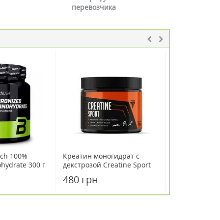
перевозчика
ech 100%
Креатин моногидрат с
Креатин Biote
hydrate 300 г
декстрозой Creatine Sport
120 капсул
(фруктовый пунш) Trec
480 грн
920 грн
Nutrition 300 г