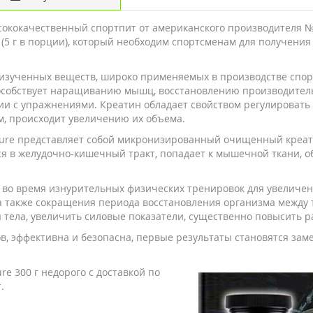
высококачественный спортпит от американского производителя 
(5 г в порции), который необходим спортсменам для получения
 изученных веществ, широко применяемых в производстве спор
пособствует наращиванию мышц, восстановлению производител
ии с упражнениями. Креатин обладает свойством регулировать 
, происходит увеличению их объема.
Pure представляет собой микронизированный очищенный креати
ся в желудочно-кишечный тракт, попадает к мышечной ткани, 
 во время изнурительных физических тренировок для увеличе
а также сокращения периода восстановления организма между 
 тела, увеличить силовые показатели, существенно повысить р
ов, эффективна и безопасна, первые результаты становятся зам
re 300 г недорого с доставкой по
.