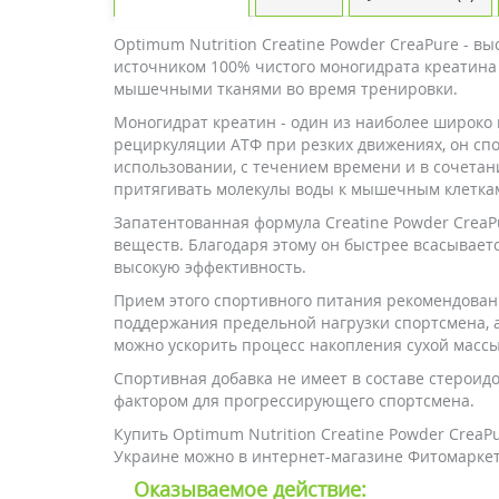
Optimum Nutrition Creatine Powder CreaPure - 
источником 100% чистого моногидрата креатина 
мышечными тканями во время тренировки.
Моногидрат креатин - один из наиболее широко
рециркуляции АТФ при резких движениях, он с
использовании, с течением времени и в сочетан
притягивать молекулы воды к мышечным клеткам
Запатентованная формула Creatine Powder Crea
веществ. Благодаря этому он быстрее всасывает
высокую эффективность.
Прием этого спортивного питания рекомендован
поддержания предельной нагрузки спортсмена, 
можно ускорить процесс накопления сухой массы
Спортивная добавка не имеет в составе стероид
фактором для прогрессирующего спортсмена.
Купить Optimum Nutrition Creatine Powder CreaPu
Украине можно в интернет-магазине Фитомаркет
Оказываемое действие: