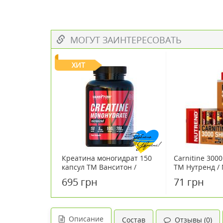
МОГУТ ЗАИНТЕРЕСОВАТЬ
ХИТ
Креатина моногидрат 150
Carnitine 300
капсул ТМ Ванситон /
ТМ Нутренд / 
Vansiton
695 грн
71 грн
Описание
Состав
Отзывы (0)