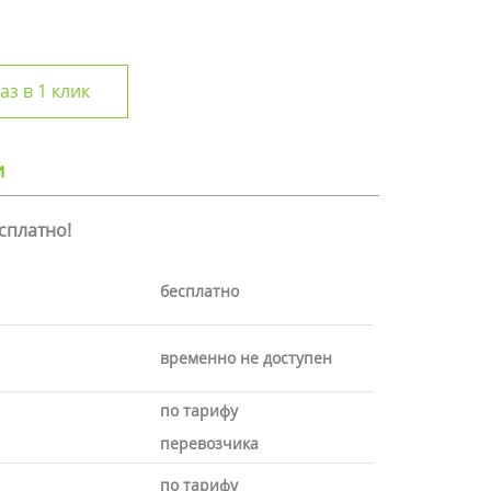
аз в 1 клик
и
есплатно!
бесплатно
временно не доступен
по тарифу
перевозчика
по тарифу