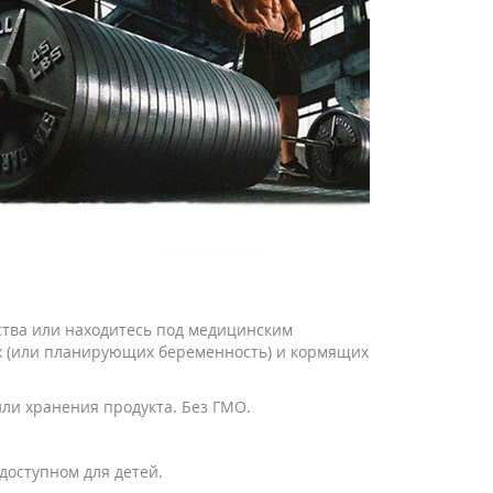
ства или находитесь под медицинским
ых (или планирующих беременность) и кормящих
ли хранения продукта. Без ГМО.
доступном для детей.