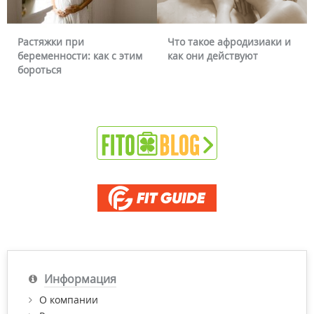
ки при
Что такое афродизиаки и
Почему к
нности: как с этим
как они действуют
можно ли 
ся
Информация
О компании