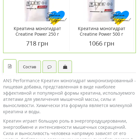
Креатина моногидрат
Креатина моногидрат
Creatine Power 250 г
Creatine Power 500 г
Вишня ТМ Ванситон /
Вишня ТМ Ванситон /
718 грн
1066 грн
Vansiton
Vansiton
Состав
ANS Performance Креатин моногидрат микронизированный -
пищевая добавка, представленная в виде наиболее
эффективной и популярной формы креатина, используемого
атлетами для увеличения мышечной массы, силы и
выносливости. Химически эта формула является молекулой
креатина и воды.
Креатин играет большую роль в энергопродуцировании,
энергообмене и интенсивности мышечных сокращений.
Сила и выносливость человека напрямую зависят от его