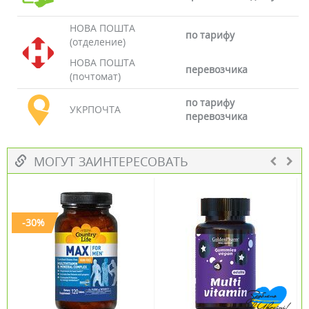
НОВА ПОШТА
по тарифу
(отделение)
НОВА ПОШТА
перевозчика
(почтомат)
по тарифу
УКРПОЧТА
перевозчика
МОГУТ ЗАИНТЕРЕСОВАТЬ
-30%