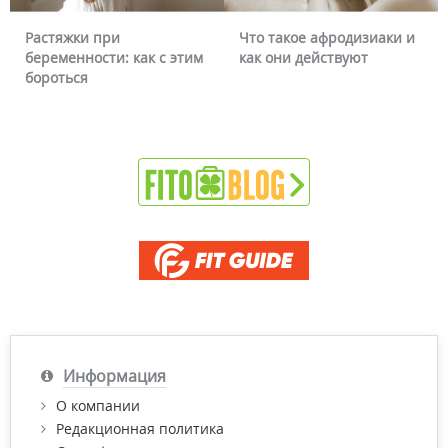
Что такое афродизиаки и
Почему краснеет лицо 
 этим
как они действуют
можно ли это убрать
Информация
О компании
Редакционная политика