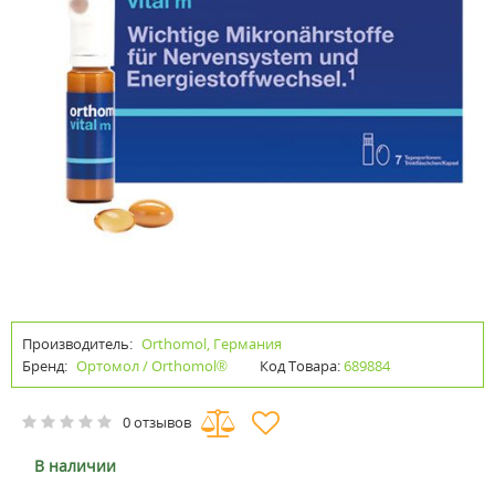
Производитель:
Orthomol, Германия
Бренд:
Ортомол / Orthomol®
Код Товара:
689884
0 отзывов
В наличии