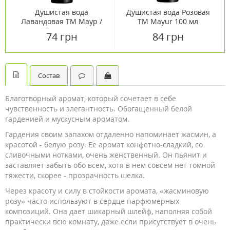
Душистая вода
Душистая вода Розовая
Лавандовая ТМ Маур /
TM Mayur 100 мл
Mayur 100 мл
74 грн
84 грн
Состав
Благотворный аромат, который сочетает в себе
чувственность и элегантность. Обогащенный белой
гарденией и мускусным ароматом.
Гардения своим запахом отдаленно напоминает жасмин, а
красотой - белую розу. Ее аромат конфетно-сладкий, со
сливочными нотками, очень женственный. Он пьянит и
заставляет забыть обо всем, хотя в нем совсем нет томной
тяжести, скорее - прозрачность шелка.
Через красоту и силу в стойкости аромата, «жасминовую
розу» часто используют в сердце парфюмерных
композиций. Она дает шикарный шлейф, наполняя собой
практически всю комнату, даже если присутствует в очень