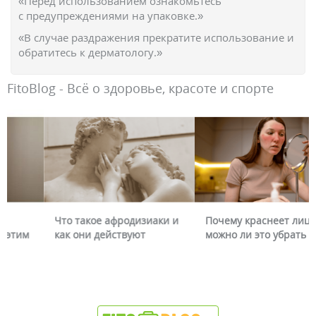
«Перед использованием ознакомьтесь
с предупреждениями на упаковке.»
«В случае раздражения прекратите использование и
обратитесь к дерматологу.»
FitoBlog - Всё о здоровье, красоте и спорте
– польза и вред
Растяжки при
Что такое а
беременности: как с этим
как они дей
бороться