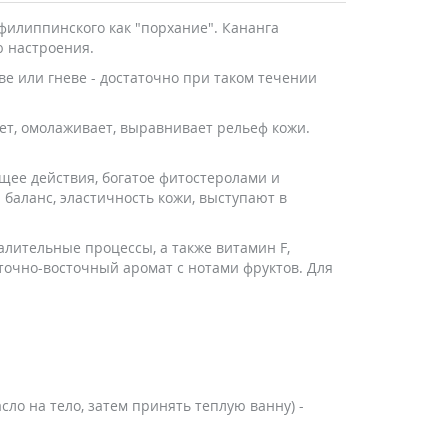
филиппинского как "порхание". Кананга
ю настроения.
е или гневе - достаточно при таком течении
ет, омолаживает, выравнивает рельеф кожи.
щее действия, богатое фитостеролами и
баланс, эластичность кожи, выступают в
алительные процессы, а также витамин F,
точно-восточный аромат с нотами фруктов. Для
ло на тело, затем принять теплую ванну) -