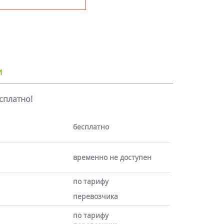
и
есплатно!
бесплатно
временно не доступен
по тарифу
перевозчика
по тарифу