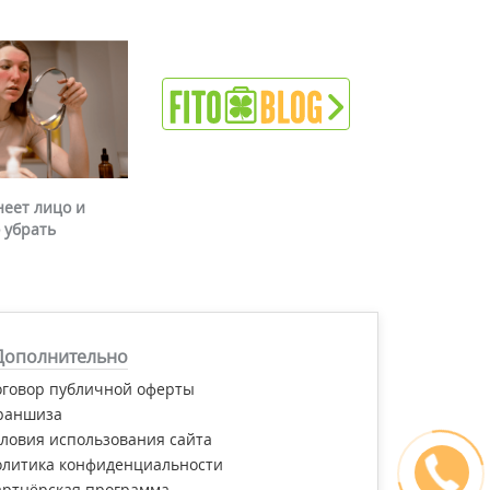
неет лицо и
 убрать
Дополнительно
оговор публичной оферты
раншиза
ловия использования сайта
олитика конфиденциальности
артнёрская программа