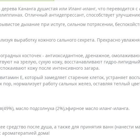
 дерева Кананга душистая или Иланг-иланг, что переводится с 
илиппинах. Отличный антидепрессант, способствует улучшени
ывистое дыхание при испуге, сильном потрясении, беспокойств
лизуя выработку кожного сального секрета. Прекрасно увлажня
оградных косточек - антиоксидантное, дренажное, омолаживаю
твуют на зрелую, сухую кожу, восстанавливают гидро-липидный 
спокаивают кожу после интенсивного загара.
витамин Е, который замедляет старение клеток, устраняет восп
пор, нормализует работу сальных желез, оставляя теплый цве
(49%), масло подсолнуха (2%),эфирное масло иланг-иланга.
 средство после душа, а также для принятия ванн (нанести мас
с ароматерапией дома!