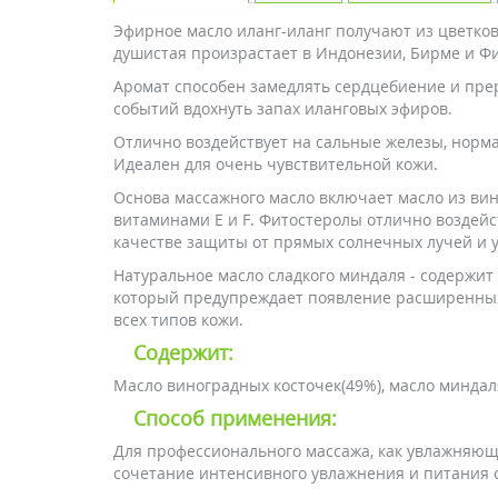
Эфирное масло иланг-иланг получают из цветков
душистая произрастает в Индонезии, Бирме и Ф
Аромат способен замедлять сердцебиение и прер
событий вдохнуть запах иланговых эфиров.
Отлично воздействует на сальные железы, норма
Идеален для очень чувствительной кожи.
Основа массажного масло включает масло из вин
витаминами Е и F. Фитостеролы отлично воздейс
качестве защиты от прямых солнечных лучей и у
Натуральное масло сладкого миндаля - содержит 
который предупреждает появление расширенных 
всех типов кожи.
Содержит:
Масло виноградных косточек(49%), масло миндаля
Способ применения:
Для профессионального массажа, как увлажняющее
сочетание интенсивного увлажнения и питания 