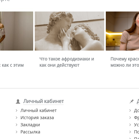
Что такое афродизиаки и
Почему крас
 как с этим
как они действуют
можно ли это
Личный кабинет
Личный кабинет
Д
История заказа
Ф
Закладки
Ус
Рассылка
П
П