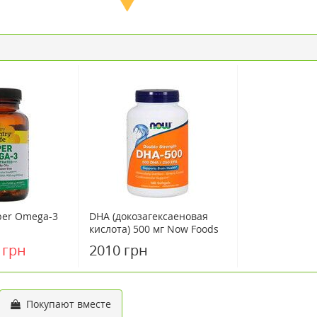
er Omega-3
DHA (докозагексаеновая
кислота) 500 мг Now Foods
ванный
180 желатиновых капсул
 грн
2010 грн
0 капсул ТМ
 Country Life
Покупают вместе