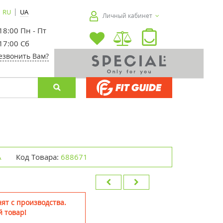
|
RU
UA
Личный кабинет
 18:00 Пн - Пт
 17:00 Сб
езвонить Вам?
А
Код Товара:
688671
ят с производства.
 товар!