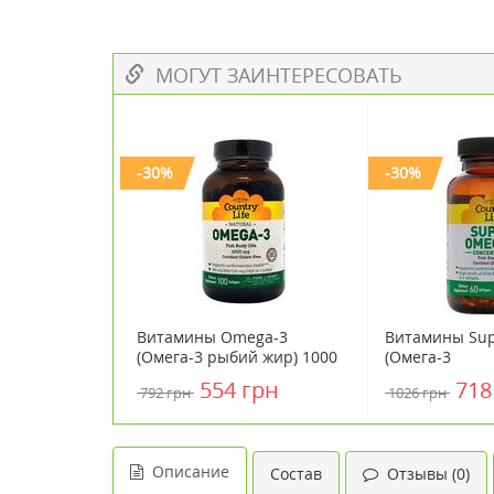
МОГУТ ЗАИНТЕРЕСОВАТЬ
-30%
-30%
Витамины Omega-3
Витамины Sup
(Омега-3 рыбий жир) 1000
(Омега-3
мг 100 капсул ТМ Кантри
концентриро
554 грн
718
792 грн
1026 грн
Лайф / Country Life
рыбий жир) 6
Кантри Лайф /
Описание
Состав
Отзывы (0)