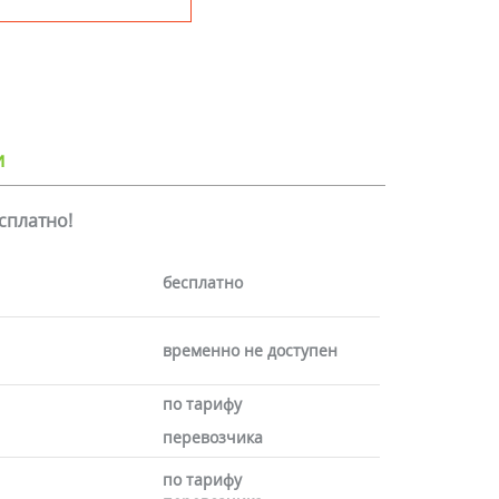
и
есплатно!
бесплатно
временно не доступен
по тарифу
перевозчика
по тарифу