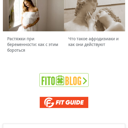
стяжки при
Что такое афродизиаки и
Почем
ременности: как с этим
как они действуют
можно
роться