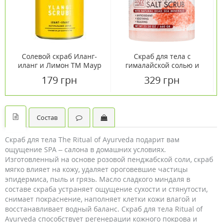
Солевой скраб Иланг-
Скраб для тела с
иланг и Лимон TM Маур
гималайской солью и
/ Mayur 250 мл
минералами Мертвого
179 грн
329 грн
моря DSC 680г
Состав
Скраб для тела The Ritual of Ayurveda подарит вам
ощущение SPA – салона в домашних условиях.
Изготовленный на основе розовой пенджабской соли, скраб
мягко влияет на кожу, удаляет ороговевшие частицы
эпидермиса, пыль и грязь. Масло сладкого миндаля в
составе скраба устраняет ощущение сухости и стянутости,
снимает покраснение, наполняет клетки кожи влагой и
восстанавливает водный баланс. Скраб для тела Ritual of
Ayurveda способствует регенерации кожного покрова и