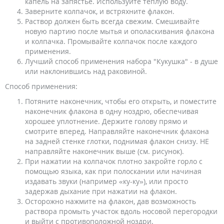
капель на запястье. Используйте теплую воду.
Заверните колпачок, и встряхните флакон.
Раствор должен быть всегда свежим. Смешивайте
новую партию после мытья и ополаскивания флакона
и колпачка. Промывайте колпачок после каждого
применения.
Лучший способ применения набора "Кукушка" - в душе
или наклонившись над раковиной.
Способ применения:
Потяните наконечник, чтобы его открыть, и поместите
наконечник флакона в одну ноздрю, обеспечивая
хорошее уплотнение. Держите голову прямо и
смотрите вперед. Направляйте наконечник флакона
на задней стенке глотки, поднимая флакон снизу. НЕ
направляйте наконечник выше (см. рисунок).
При нажатии на колпачок плотно закройте горло с
помощью языка, как при полоскании или начиная
издавать звуки (например «ку-ку»), или просто
задержав дыхание при нажатии на флакон.
Осторожно нажмите на флакон, дав возможность
раствора промыть участок вдоль носовой перегородки
и выйти с противоположной ноздри.