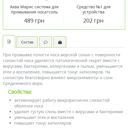
Аква Марис система для
Средство №1 для
промывания носа+соль
устройства
морская обогащенная в
оториноларингологического
489 грн
202 грн
саше 30 шт
ДОЛ пакеты по 2 г №30
Состав
При промывке полости носа морской солью с поверхности
слизистой носа удаляется патологический секрет вместе с
вирусами, бактериями, аллергенами и пылью, уменьшается
отек и воспаление, повышается тонус капилляров. На
слизистую благотворно влияют микроэлементы и соли
Средиземного моря.
Свойства:
активизирует работу микроресничек слизистой
оболочки носа
удаляет густую слизь вместе с вирусами и бактериями
уменьшает отек и воспаление
повышает тонус капилляров