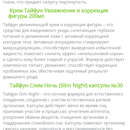
ткани, что придает силуэту подтянутость.
Крем Тайфун Увлажнение и коррекция
фигуры 200мл
Тайфун увлажняющий крем и коррекция фигуры – это
средство для ежедневного ухода, сочетающее глубокое
питание и увлажнение кожи с активной коррекцией
контуров тела. Активные ингредиенты стимулируют
микроциркуляцию, способствуют выведению избыточной
жидкости, помогают снизить эффект «апельсиновой корки»
и сделать кожу более гладкой и упругой. Формула действует
комплексно: питает, увлажняет, способствует коррекции
проблемных зон, обеспечивая ощутимый результат
домашнего ухода.
Тайфун Слим Ночь (Slim Night) капсулы №30
Тайфун Slim Night – это ночная формула для естественного
похудения, созданная с учетом естественных ритмов
организма. Капсулы действуют мягко во время сна,
принимая участие в процессах: угнетения аппетита,
ускорения обмена веществ, очищения организма и
поддержания спокойного сна. Капсулы помогают организму
сжигать калории, очищаться и восстанавливаться без