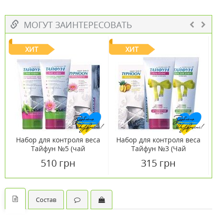
МОГУТ ЗАИНТЕРЕСОВАТЬ
ХИТ
ХИТ
Набор для контроля веса
Набор для контроля веса
Тайфун №5 (чай
Тайфун №3 (Чай
Лотос+крем+сыворотка)
Ананас+гель
510 грн
315 грн
пилинг+гель
лимфодренаж)
Состав