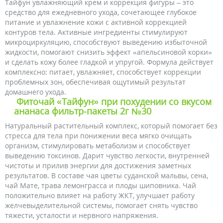
Тайфун увлажняющий крем и коррекция фигуры – это
средство для ежедневного ухода, сочетающее глубокое
питание и увлажнение кожи с активной коррекцией
контуров тела. Активные ингредиенты стимулируют
микроциркуляцию, способствуют выведению избыточной
жидкости, помогают снизить эффект «апельсиновой корки»
и сделать кожу более гладкой и упругой. Формула действует
комплексно: питает, увлажняет, способствует коррекции
проблемных зон, обеспечивая ощутимый результат
домашнего ухода.
Фиточай «Тайфун» при похудении со вкусом
ананаса фильтр-пакеты 2г №30
Натуральный растительный комплекс, который помогает без
стресса для тела при понижении веса мягко очищать
организм, стимулировать метаболизм и способствует
выведению токсинов. Дарит чувство легкости, внутренней
чистоты и прилив энергии для достижения заметных
результатов. В составе чая цветы суданской мальвы, сена,
чай Мате, трава лемонграсса и плоды шиповника. Чай
положительно влияет на работу ЖКТ, улучшает работу
желчевыделительной системы, помогает снять чувство
тяжести, усталости и нервного напряжения.