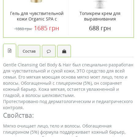
Гель для чувствительной
Топикрем крем для
кожи Organic SPA с
выравнивания
пробиотиками Dr. Select
загрубевших
1685 грн
688 грн
1860 грн
150 мл
недостатков кожи 200мл
Состав
Gentle Cleansing Gel Body & Hair был специально разработан
для чувствительной и сухой кожи, ЭТО средство для всей
семьи. Его мягкая моющая основа мягко моет лицо, тело и
волосы. Обогащенный с глицерином (5%), он сохраняет
кожный барьер. Кожа мягкая, остается увлажненной и
гладкой, а волосы шелковистыми.
Протестировано под дерматологическим и педиатрического
контроля.
Свойства:
Мягко очищает лицо, тело и волосы. Обогащенная
глицерином (5%) формула поддерживает кожный барьер,