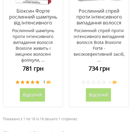
Біоксин Форте
Рослинний спрей
рослинний шампунь
проти інтенсивного
від інтенсивного
випадання волосся
випадіння волосся
Biota Bioxsine Forte 60
Рослинний шампунь
Рослинний спрей проти
для всіх типів 300 мл
мл
проти інтенсивного
інтенсивного випадання
випадання волосся
волосся Biota Bioxsine
Bioxsine живить і
Forte -
зміцнює волосяні
високоефективний засіб,
фолікули, ...
...
781 грн
734 грн
1
0
Відсутній
Відсутній
Показано з 1 по 16 із 16 (всього 1 сторінок)