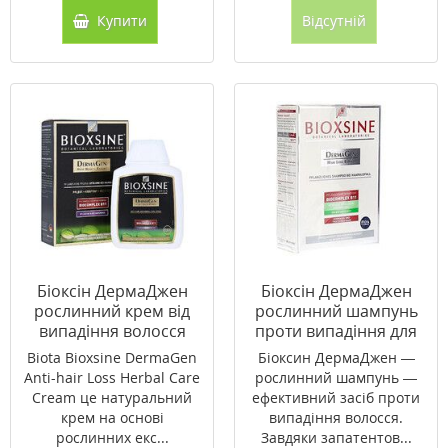
Купити
Відсутній
Біоксін ДермаДжен
Біоксін ДермаДжен
рослинний крем від
рослинний шампунь
випадіння волосся
проти випадіння для
відновлення та захист
нормального і сухого
Biota Bioxsine DermaGen
Біоксин ДермаДжен —
300мл
волосся 300 мл
Anti-hair Loss Herbal Care
рослинний шампунь —
Cream це натуральний
ефективний засіб проти
крем на основі
випадіння волосся.
рослинних екс...
Завдяки запатентов...