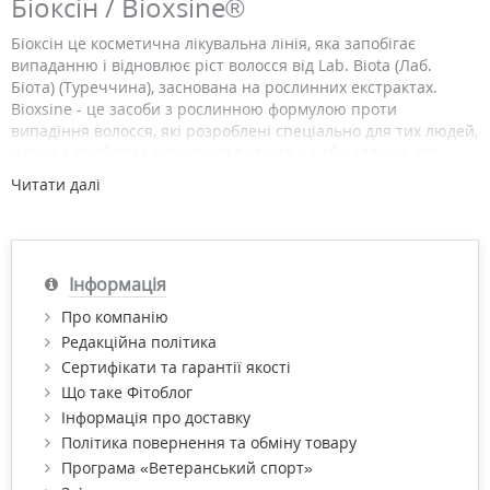
Біоксін / Bioxsine®
Біоксін це косметична лікувальна лінія, яка запобігає
випаданню і відновлює ріст волосся від Lab. Biota (Лаб.
Біота) (Туреччина), заснована на рослинних екстрактах.
Bioxsine - це засоби з рослинною формулою проти
випадіння волосся, які розроблені спеціально для тих людей,
у яких є проблема випадіння волосся, і / або для тих, хто
бажає підтримати та зберегти сильне і красиве волосся.
Читати далі
Рослинний комплекс BIOComplex B11 допомагає запобігти
втраті волосся завдяки флавоноїдам, ненасичених жирними
кислотами, бета-сітостиролу і цинку, які входячи до його
складу. Він зміцнює волосся, надаючи їм силу та
Інформація
еластичність, створюючи необхідні умови для формування
нових волосків.
Про компанію
Редакційна політика
Купити продукцію ТМ Bioxsine за найнижчою ціною з
Сертифікати та гарантії якості
доставкою по Києву та Україні Ви можете в нашому інтернет-
Що таке Фітоблог
магазині "Фітомаркет".
Інформація про доставку
Політика повернення та обміну товару
Програма «Ветеранський спорт»