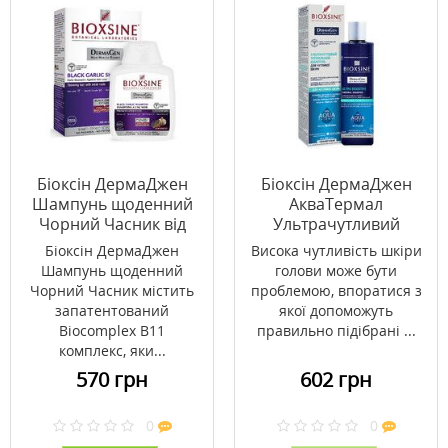
Біоксін ДермаДжен
Біоксін ДермаДжен
Шампунь щоденний
АкваТермал
Чорний Часник від
Ультрачутливий
випадіння волосся
Термальний Шампунь
Біоксін ДермаДжен
Висока чутливість шкіри
300 мл
300 мл
Шампунь щоденний
голови може бути
Чорний Часник містить
проблемою, впоратися з
запатентований
якої допоможуть
Biocomplex B11
правильно підібрані ...
комплекс, яки...
570 грн
602 грн
0
0