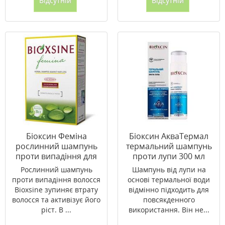
Відсутній
Відсутній
Біоксин Феміна
Біоксин АкваТермал
рослинний шампунь
термальний шампунь
проти випадіння для
проти лупи 300 мл
сухого і нормального
Рослинний шампунь
Шампунь від лупи на
волосся 300 мл
проти випадіння волосся
основі термальної води
Bioxsine зупиняє втрату
відмінно підходить для
волосся та активізує його
повсякденного
ріст. В ...
використання. Він не...