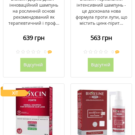
мл
інноваційний шампунь
інтенсивний шампунь -
на рослинній основі
це досконала нова
рекомендований як
формула проти лупи, що
терапевтичний і проф...
містить цинк-пірит...
639 грн
563 грн
0
0
Відсутній
Відсутній
ХІТ