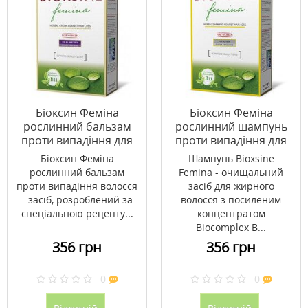
Біоксин Феміна
Біоксин Феміна
рослинний бальзам
рослинний шампунь
проти випадіння для
проти випадіння для
всіх типів волосся 300
жирного волосся 300
Біоксин Феміна
Шампунь Bioxsine
мл
мл
рослинний бальзам
Femina - очищальний
проти випадіння волосся
засіб для жирного
- засіб, розроблений за
волосся з посиленим
спеціальною рецепту...
концентратом
Biocomplex B...
356 грн
356 грн
0
0