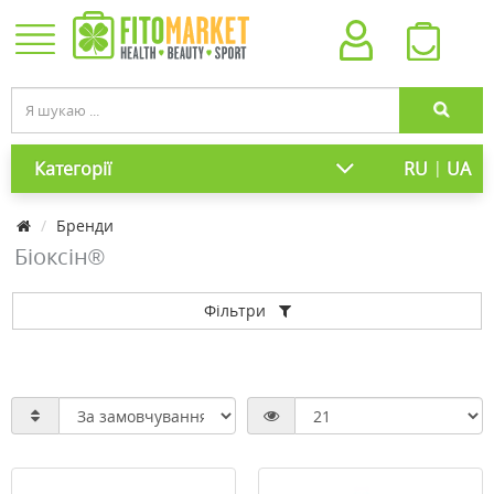
|
Категорії
RU
UA
Бренди
Біоксін®
Фільтри