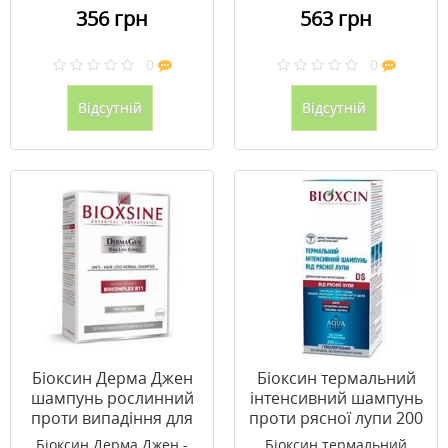
356 грн
563 грн
0
0
Відсутній
Відсутній
Біоксин Дерма Джен
Біоксин термальний
шампунь рослинний
інтенсивний шампунь
проти випадіння для
проти рясної лупи 200
жирного волосся 300
мл
Біоксин Дерма Джен -
Біоксин термальний