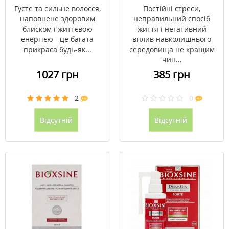
жирного волосся 300
Густе та сильне волосся,
Постійні стреси,
мл
наповнене здоровим
неправильний спосіб
блиском і життєвою
життя і негативний
енергією - це багата
вплив навколишнього
прикраса будь-як...
середовища не кращим
чин...
1027 грн
385 грн
2
0
Відсутній
Відсутній