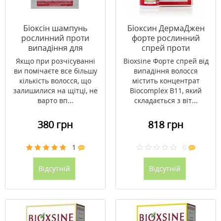
Біоксін шампунь
Біоксин ДермаДжен
рослинний проти
форте рослинний
випадіння для
спрей проти
нормального і сухого
інтенсивного
Якщо при розчісуванні
Bioxsine Форте спрей від
волосся 300 мл
випадання волосся 60
ви помічаєте все більшу
випадіння волосся
мл
кількість волосся, що
містить концентрат
залишилися на щітці, не
Biocomplex B11, який
варто вп...
складається з віт...
380 грн
818 грн
1
0
Відсутній
Відсутній