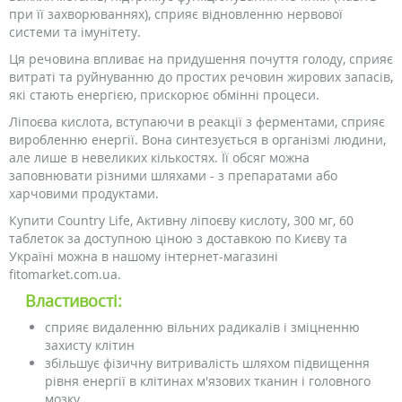
при її захворюваннях), сприяє відновленню нервової
системи та імунітету.
Ця речовина впливає на придушення почуття голоду, сприяє
витраті та руйнуванню до простих речовин жирових запасів,
які стають енергією, прискорює обмінні процеси.
Ліпоєва кислота, вступаючи в реакції з ферментами, сприяє
виробленню енергії. Вона синтезується в організмі людини,
але лише в невеликих кількостях. Її обсяг можна
заповнювати різними шляхами - з препаратами або
харчовими продуктами.
Купити Country Life, Активну ліпоєву кислоту, 300 мг, 60
таблеток за доступною ціною з доставкою по Києву та
Україні можна в нашому інтернет-магазині
fitomarket.com.ua.
Властивості:
сприяє видаленню вільних радикалів і зміцненню
захисту клітин
збільшує фізичну витривалість шляхом підвищення
рівня енергії в клітинах м'язових тканин і головного
мозку