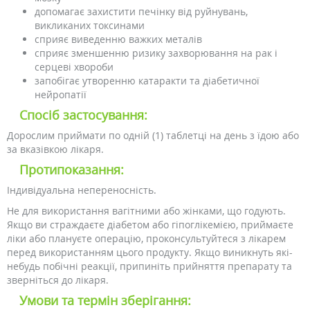
допомагає захистити печінку від руйнувань,
викликаних токсинами
сприяє виведенню важких металів
сприяє зменшенню ризику захворювання на рак і
серцеві хвороби
запобігає утворенню катаракти та діабетичної
нейропатії
Спосіб застосування:
Дорослим приймати по одній (1) таблетці на день з їдою або
за вказівкою лікаря.
Протипоказання:
Індивідуальна непереносність.
Не для використання вагітними або жінками, що годують.
Якщо ви страждаєте діабетом або гіпоглікемією, приймаєте
ліки або плануєте операцію, проконсультуйтеся з лікарем
перед використанням цього продукту. Якщо виникнуть які-
небудь побічні реакції, припиніть прийняття препарату та
зверніться до лікаря.
Умови та термін зберігання: