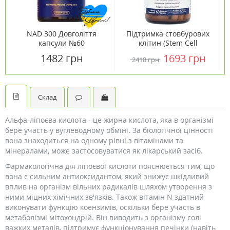
NAD 300 Довголіття
Підтримка стовбурових
капсули №60
клітин (Stem Cell
Support) ТМ Кантрі Лайф
1482 грн
1693 грн
2418 грн
/ Country Life 60 капсул
Склад
Альфа-ліпоєва кислота - це жирна кислота, яка в організмі
бере участь у вуглеводному обміні. За біологічної цінності
вона знаходиться на одному рівні з вітамінами та
мінералами, може застосовуватися як лікарський засіб.
Фармакологічна дія ліпоєвої кислоти пояснюється тим, що
вона є сильним антиоксидантом, який знижує шкідливий
вплив на організм вільних радикалів шляхом утворення з
ними міцних хімічних зв'язків. Також вітамін N здатний
виконувати функцію коензимів, оскільки бере участь в
метаболізмі мітохондрій. Він виводить з організму солі
важких металів, підтримує функціонування печінки (навіть