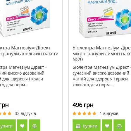
я обличчя Biovene
>Маска-плівка для обличчя Petite
 проти зморщок
Maison очищуюча рожева з
альний нічний 50 мл
пудрою перлів 10 г
274 грн
46 грн
58 грн
ктра Магнезіум Дірект
Біолектра Магнезіум Діре
огранули апельсин пакети
мікрогранули лимон пак
ити
Купити
№20
ктра Магнезіум Дірект -
Біолектра Магнезіум Дірект 
ний високо дозований
сучасний високо дозований
 для здоров'я і краси
магній для здоров'я і краси
о, для норм...
кожного, для норм...
грн
496 грн
32
відгуків
1
відгуків
упити
Купити