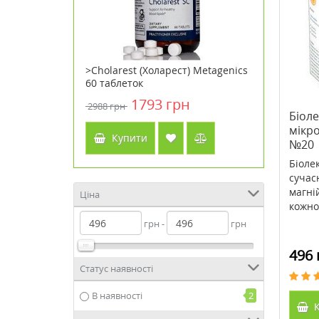
 (Ценітол)
>Cholarest (Холарест) Metagenics
>Крем дл
60 таблеток
(Біовен)
зволожув
н
1793 грн
2988 грн
343 грн
Біоле
мікр
Купити
Куп
№20
Біоле
сучас
магній
Ціна
кожног
грн -
грн
496 
Статус наявності
В наявності
2
К