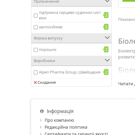
Призначення
підтримка серцево-судинної сист
2
еми
Показано 
заспокійливі
2
Форма випуску
Біол
порошок
2
Біолект
розвитк
Виробники
Біол
Alpen Pharma Group, Швейцария
2
Про зна
Скидання
Читати 
обмінни
систем 
виношув
діабето
Інформація
Щоденна
проте н
Про компанію
нас, от
Редакційна політика
надходж
Сертифікати та гарантії якості