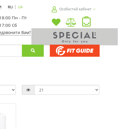
|
И
RU
UA
Особистий кабінет
 18:00 Пн - Пт
 17:00 Сб
едзвонити Вам?
-30%
-30%