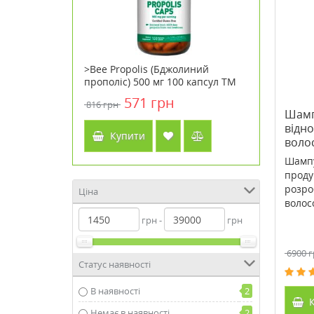
) Metagenics
>Bee Propolis (Бджолиний
>Babor B
прополіс) 500 мг 100 капсул ТМ
Soul&Roo
Кантрі Лайф / Country Life
н
571 грн
816 грн
3009 грн
Шамп
відн
Купити
Куп
воло
Шампу
проду
розро
Ціна
волосс
грн -
грн
6900 
Статус наявності
В наявності
2
К
Немає в наявності
2