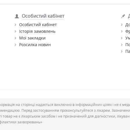
Особистий кабінет
Особистий кабінет
До
Історія замовлень
Ф
Мої закладки
Ум
Розсилка новин
По
П
формація на сторінці надається виключно в інформаційних цілях і не є ме
омендацією. Перед застосуванням проконсультуйтеся з лікарем. Зазначен
ті товар не є лікарським засобом і не призначений для діагностики, лікува
філактики захворювань»