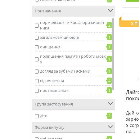
Призначення
нормалізація мікрофлори кишеч
ХІТ
2
ника
загальнозміцнюючі
1
очищення
1
поліпшення пам'яті і роботи мозк
1
у
догляд за зубами і яснами
1
відновлення
4
протизапальні
1
Дайг
поко
для вагітних
2
Група застосування
Дайго
діти
2
харчо
S corp
Форма випуску
по...