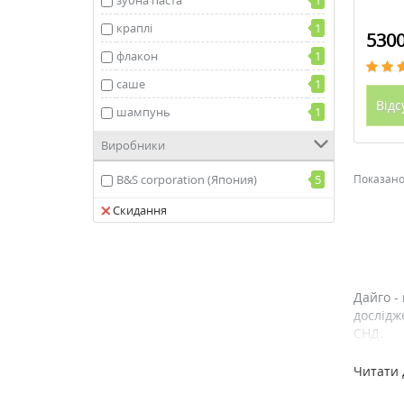
зубна паста
1
краплі
1
5300
флакон
1
саше
1
Відс
шампунь
1
Виробники
B&S corporation (Япония)
5
Показано 
Скидання
Дайго -
дослідж
СНД.
Більш н
Читати 
дослідн
дослідн