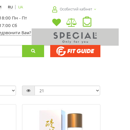
|
И
RU
UA
Особистий кабінет
 18:00 Пн - Пт
 17:00 Сб
едзвонити Вам?
-30%
-20%