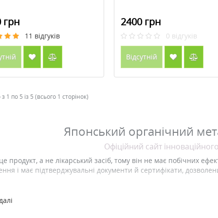
 грн
2400 грн
11
відгуків
0
відгуків
утній
Відсутній
з 1 по 5 із 5 (всього 1 сторінок)
Японський органічний мет
Офіційний сайт інноваційног
 це продукт, а не лікарський засіб, тому він не має побічних ефе
ення і має підтверджувальні документи й сертифікати, дозволени
іж 100 - річна історія розвитку компанії B & S CORPORATION, як
далі
иків і підприємців вражає. На сьогодні компанія B & S CORPOR
ицькими ресурсами, що дозволяють ефективно виконувати її голов