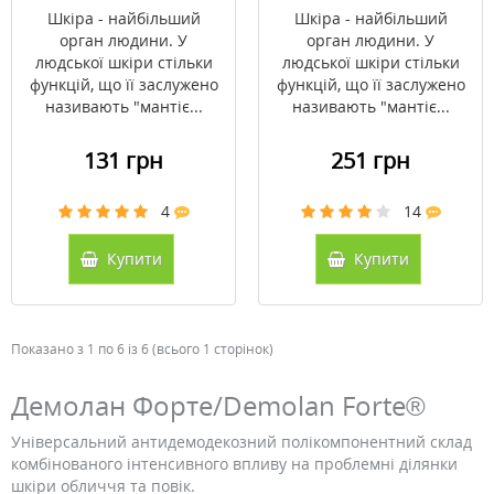
Forte® 150 мл
Шкіра - найбільший
Шкіра - найбільший
орган людини. У
орган людини. У
людської шкіри стільки
людської шкіри стільки
функцій, що її заслужено
функцій, що її заслужено
називають "мантіє...
називають "мантіє...
131 грн
251 грн
4
14
Купити
Купити
Показано з 1 по 6 із 6 (всього 1 сторінок)
Демолан Форте/Demolan Forte®
Універсальний антидемодекозний полікомпонентний склад
комбінованого інтенсивного впливу на проблемні ділянки
шкіри обличчя та повік.