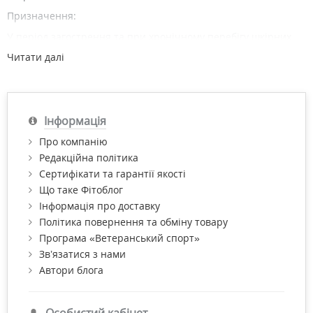
Призначення:
У період загострення та при хронічному перебігу шкірних
захворювань, асоційованих з кліщами сімейства
Читати далі
Demodicidae (Demodex folliculorum, Demodex brevis):
Демодекоз, розацеа, періоральний і себорейний дерматит,
вугрова хвороба, хронічний блефарокон’юнктивіт, ячмінь.
Інформація
Дія:
Акарицидна, антибактеріальна, антигістамінна,
Про компанію
протизапальна, відновлювальна, живильна.
Редакційна політика
Сертифікати та гарантії якості
Що таке Фітоблог
Чому саме Демолан Форте?
Інформація про доставку
Рецептура розроблена досвідченими дерматологами
Політика повернення та обміну товару
Програма «Ветеранський спорт»
Одночасне та послідовне застосування Лосьйону й
Гелю збільшує ефективність корекції проблем
Зв’язатися з нами
Автори блога
Потрійний взаємодоповнюючий склад (метронідазол +
срібло + сірка), інтенсивний вплив на демодекс
Потрійний природний склад (шовковиця + лопух +