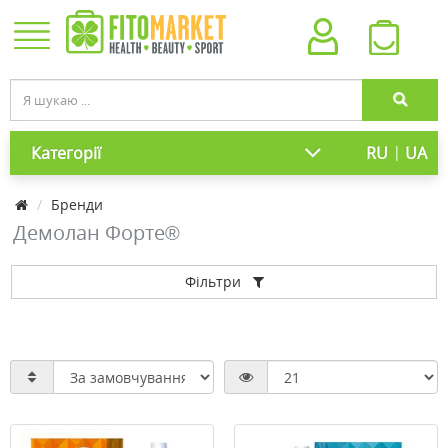
|
Категорії
RU
UA
Бренди
Демолан Форте®
Фільтри