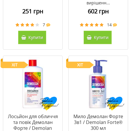
вирішенн...
251 грн
602 грн
7
14
Купити
Купити
ХІТ
ХІТ
Лосьйон для обличчя
Мило Демолан Форте
та повік Демолан
3в1 / Demolan Forte®
Форте / Demolan
300 мл