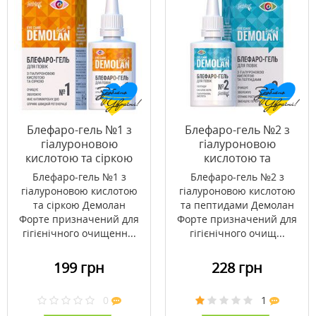
Блефаро-гель №1 з
Блефаро-гель №2 з
гіалуроновою
гіалуроновою
кислотою та сіркою
кислотою та
Демолан Форте /
пептидами Демолан
Блефаро-гель №1 з
Блефаро-гель №2 з
Demolan Forte® 20 мл
Форте / Demolan
гіалуроновою кислотою
гіалуроновою кислотою
Forte® 20 мл
та сіркою Демолан
та пептидами Демолан
Форте призначений для
Форте призначений для
гігієнічного очищенн...
гігієнічного очищ...
199 грн
228 грн
0
1