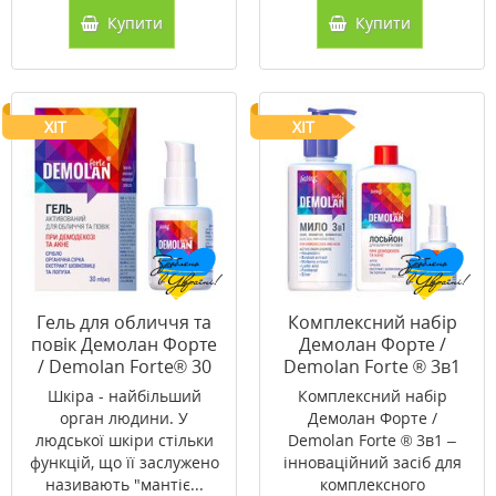
Купити
Купити
ХІТ
ХІТ
Гель для обличчя та
Комплексний набір
повік Демолан Форте
Демолан Форте /
/ Demolan Forte® 30
Demolan Forte ® 3в1
мл
Шкіра - найбільший
Комплексний набір
орган людини. У
Демолан Форте /
людської шкіри стільки
Demolan Forte ® 3в1 –
функцій, що її заслужено
інноваційний засіб для
називають "мантіє...
комплексного