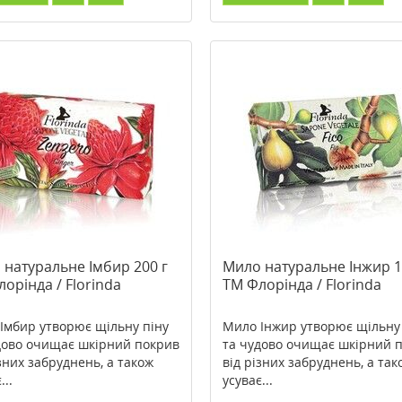
 натуральне Імбир 200 г
Мило натуральне Інжир 1
орінда / Florinda
TM Флорінда / Florinda
Імбир утворює щільну піну
Мило Інжир утворює щільну
дово очищає шкірний покрив
та чудово очищає шкірний 
ізних забруднень, а також
від різних забруднень, а так
...
усуває...