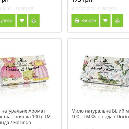
0
відгуків
0
відгуків
упити
Купити
 натуральне Аромат
Мило натуральне Білий 
ства Троянда 100 г TM
100 г TM Флорінда / Flori
нда / Florinda