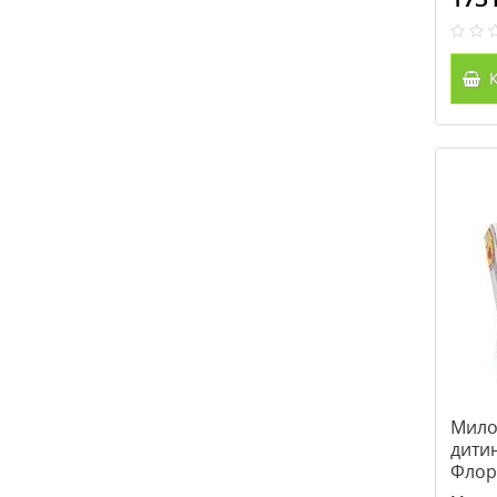
К
Мило
дитин
Флорі