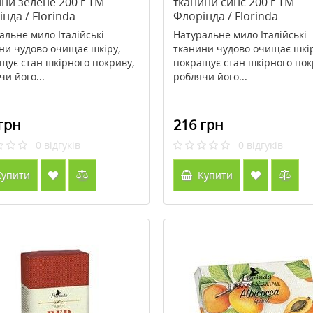
ни зелене 200 г TM
тканини синє 200 г TM
нда / Florinda
Флорінда / Florinda
альне мило Італійські
Натуральне мило Італійські
ни чудово очищає шкіру,
тканини чудово очищає шкір
щує стан шкірного покриву,
покращує стан шкірного пок
чи його...
роблячи його...
грн
216 грн
0
відгуків
0
відгуків
упити
Купити