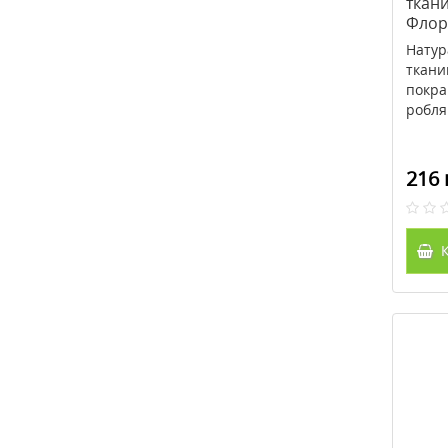
ткани
Флорі
пілінг
5
Натур
ткани
покра
робля
216 
К