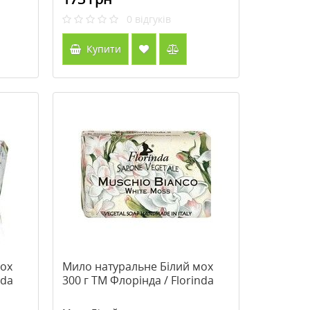
0
відгуків
Купити
мох
Мило натуральне Білий мох
nda
300 г TM Флорінда / Florinda