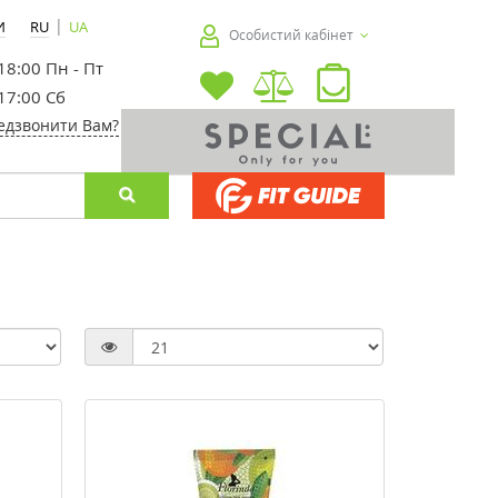
|
И
RU
UA
Особистий кабінет
 18:00 Пн - Пт
 17:00 Сб
едзвонити Вам?
-30%
-20%