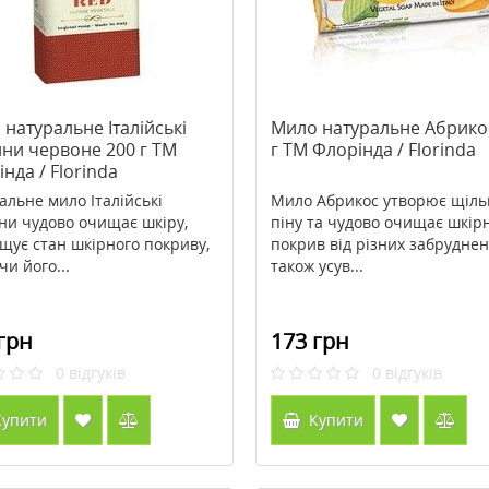
натуральне Італійські
Мило натуральне Абрико
ини червоне 200 г TM
г TM Флорінда / Florinda
нда / Florinda
альне мило Італійські
Мило Абрикос утворює щіль
ни чудово очищає шкіру,
піну та чудово очищає шкір
щує стан шкірного покриву,
покрив від різних забруднен
чи його...
також усув...
грн
173 грн
0
відгуків
0
відгуків
упити
Купити