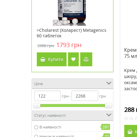
Ліпоєва
>Cholarest (Холарест) Metagenics
>Acid Re
аблеток ТМ
60 таблеток
Berry Fla
y Life
жувальни
1793 грн
2988 грн
210 грн
Лайф / Co
Крем
75 мл
Купити
Куп
Крем 
шкіру,
оксам
Ціна
застос
грн -
грн
288 
Статус наявності
В наявності
297
К
Немає в наявності
72