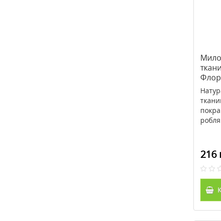
Мило 
ткан
Флорі
Натур
ткани
покра
робля
216 
К