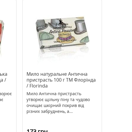
ька
Мило натуральне Антична
а /
пристрасть 100 г TM Флорінда
/ Florinda
творює
Мило Антична пристрасть
ає
утворює щільну піну та чудово
очищає шкірний покрив від
різних забруднень, а...
173 грн