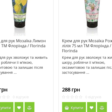
scue Calcium Carbonate
>Зволожуюча сироватка Doctor
vor On-The-Go 14
Babor Hydro Filler Serum 30 мл
х таблеток ТМ Кантрі
147 грн
3034 грн
3792 грн
untry Life
 для рук Мозаїка Лимон
Крем для рук Мозаїка Ро
 TM Флорінда / Florinda
лілія 75 мл TM Флорінда /
ити
Купити
Florinda
для рук зволожує та живить
Крем для рук зволожує та ж
 роблячи її м'якою,
шкіру, роблячи її м'якою,
итовою та залишає після
оксамитовою та залишає піс
ування ...
застосування ...
грн
288 грн
0
відгуків
0
відгуків
упити
Купити