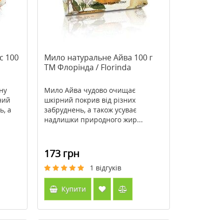
с 100
Мило натуральне Айва 100 г
TM Флорінда / Florinda
ну
Мило Айва чудово очищає
ний
шкірний покрив від різних
ь, а
забруднень, а також усуває
надлишки природного жир...
173 грн
1
відгуків
Купити