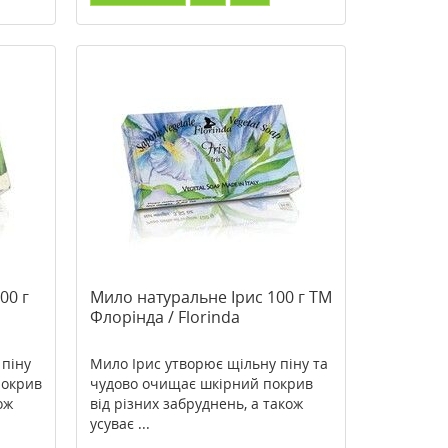
00 г
Мило натуральне Ірис 100 г TM
Флорінда / Florinda
 піну
Мило Ірис утворює щільну піну та
покрив
чудово очищає шкірний покрив
ож
від різних забруднень, а також
усуває ...