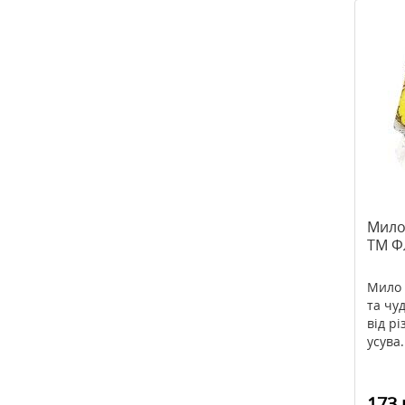
Мило
TM Фл
Мило 
та чу
від р
усува.
173 