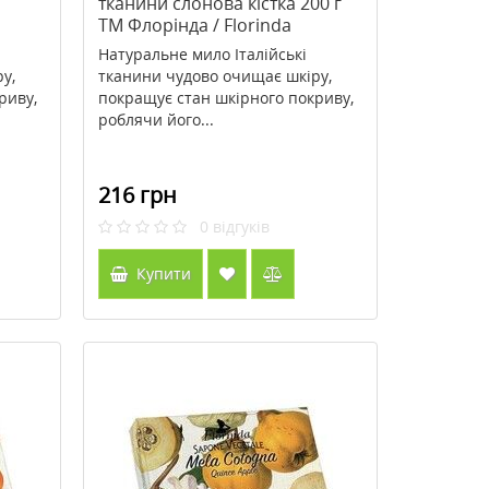
тканини слонова кістка 200 г
TM Флорінда / Florinda
Натуральне мило Італійські
у,
тканини чудово очищає шкіру,
риву,
покращує стан шкірного покриву,
роблячи його...
216 грн
0
відгуків
Купити