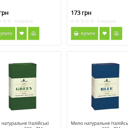
грн
173 грн
0
відгуків
0
відгуків
упити
Купити
натуральне Італійські
Мило натуральне Італійсь