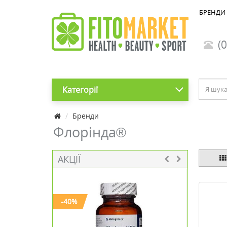
БРЕНДИ
(0
Категорії
Бренди
Флорінда®
АКЦІЇ
-40%
-30%