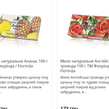
 натуральне Ананас 100 г
Мило натуральне Англійс
орінда / Florinda
троянда 100 г TM Флорінд
Florinda
Ананас утворює щільну піну
Мило Англійська троянда у
дово очищає шкірний покрив
щільну піну та чудово очищ
ізних забруднень, а також
шкірний покрив від різних
..
забруднень, а...
грн
173 грн