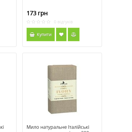
173 грн
0
відгуків
Купити
кі
Мило натуральне Італійські