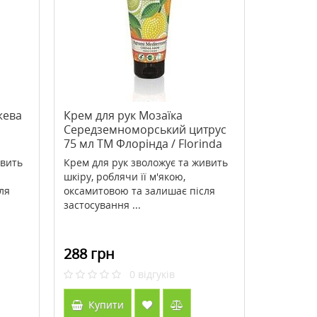
>Bee Propolis (Бджолиний
>Крем для обличчя Bio
прополіс) 500 мг 100 капсул ТМ
(Біовен) проти зморщок
Кантрі Лайф / Country Life
зволожувальний нічний
571 грн
274 грн
816 грн
343 грн
жева
Крем для рук Мозаїка
Середземноморський цитрус
Купити
Купити
75 мл TM Флорінда / Florinda
ивить
Крем для рук зволожує та живить
шкіру, роблячи її м'якою,
ля
оксамитовою та залишає після
застосування ...
288 грн
0
відгуків
Купити