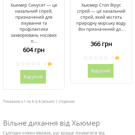
Хьюмер Синусит — це
Хьюмер Стоп Вірус
назальний спрей,
спрей — це назальний
призначений для
спрей, який містить
лікування та
природну морську воду.
профілактики
Він призначений дл...
захворювань носових
п...
366 грн
604 грн
0
0
Відсутній
Відсутній
Показано з 1 по 6 із 6 (всього 1 сторінок)
Вільне дихання від Хьюмер
Сьогодні кожен вважає, що краще лікуватися від