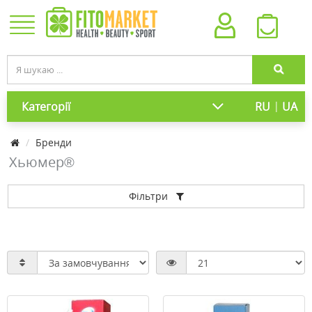
|
Категорії
RU
UA
Бренди
Хьюмер®
Фільтри