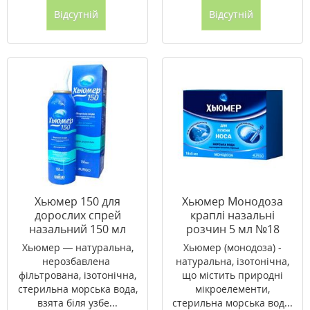
Відсутній
Відсутній
Хьюмер 150 для
Хьюмер Монодоза
дорослих спрей
краплі назальні
назальний 150 мл
розчин 5 мл №18
Хьюмер — натуральна,
Хьюмер (монодоза) -
нерозбавлена ​​
натуральна, ізотонічна,
фільтрована, ізотонічна,
що містить природні
стерильна морська вода,
мікроелементи,
взята біля узбе...
стерильна морська вод...