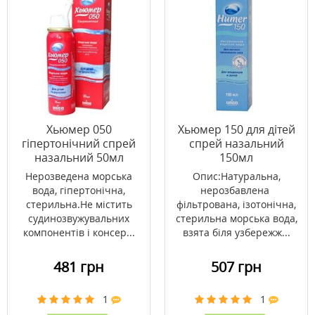
Хьюмер 050
Хьюмер 150 для дітей
гіпертонічний спрей
спрей назальний
назальний 50мл
150мл
Нерозведена морська
Опис:Натуральна,
вода, гіпертонічна,
нерозбавлена ​​
стерильна.Не містить
фільтрована, ізотонічна,
судинозвужувальних
стерильна морська вода,
компонентів і консер...
взята біля узбережж...
481 грн
507 грн
1
1