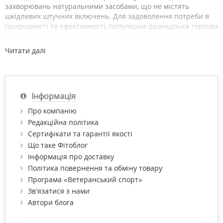
захворювань натуральними засобами, що не містять
шкідливих штучних включень. Для задоволення потреби в
природності та ефективності, популярна французька торгова
марка HUMER відомої фармакологічної компанії Laboratories
URGO пропонує повний спектр немедикаментозних ЛОР-
Читати далі
рішень для всієї родини: щоденні спреї Хьюмер/Humer® для
гігієни, профілактики та лікування закладених носів, застуд і
синуситів.
Інформація
Про компанію
Редакційна політика
Сертифікати та гарантії якості
Що таке Фітоблог
Інформація про доставку
Політика повернення та обміну товару
Програма «Ветеранський спорт»
Зв’язатися з нами
Автори блога