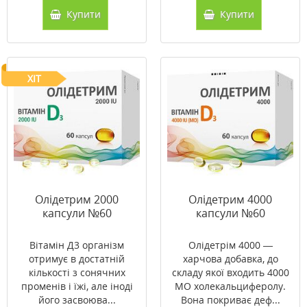
Купити
Купити
ХІТ
Олідетрим 2000
Олідетрим 4000
капсули №60
капсули №60
Вітамін Д3 організм
Олідетрім 4000 —
отримує в достатній
харчова добавка, до
кількості з сонячних
складу якої входить 4000
променів і їжі, але іноді
МО холекальциферолу.
його засвоюва...
Вона покриває деф...