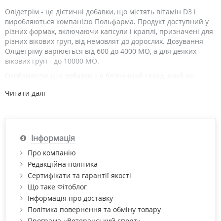
Олідетрім - це дієтичні добавки, що містять вітамін D3 і
виробляються компанією Польфарма. Продукт доступний у
різних формах, включаючи капсули і краплі, призначені для
різних вікових груп, від немовлят до дорослих. Дозування
Олідетріму варіюється від 600 до 4000 МО, а для деяких
вікових груп - до 10000 МО.
Особливістю цієї добавки є її безпечний склад, який не
містить барвників та цукру. Вітамін D3, що міститься в
Читати далі
Олідетрімі, важливий для зміцнення кісток, підтримки
імунної системи та загального благополуччя. Продукт
рекомендується як доповнення до раціону, особливо в
умовах, де є ризик недостатності вітаміну D.
Інформація
Про компанію
Редакційна політика
Сертифікати та гарантії якості
Що таке Фітоблог
Інформація про доставку
Політика повернення та обміну товару
Програма «Ветеранський спорт»