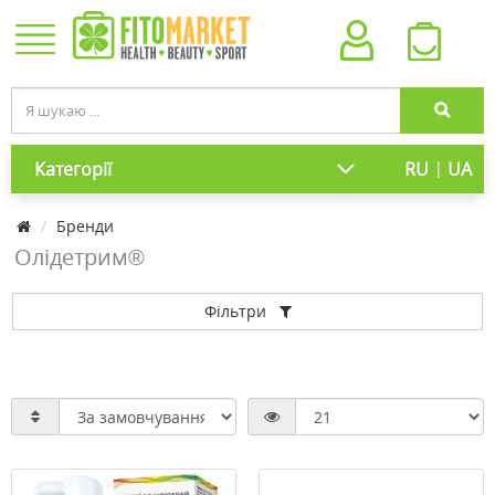
|
Категорії
RU
UA
Бренди
Олідетрим®
Фільтри