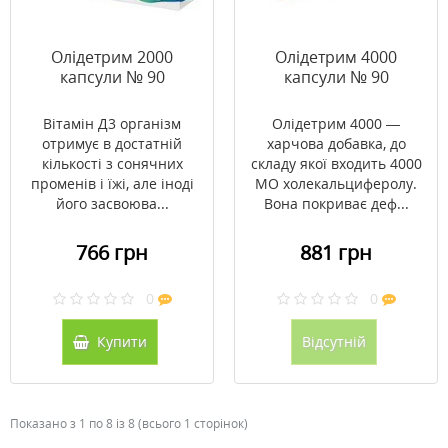
Олідетрим 2000
Олідетрим 4000
капсули № 90
капсули № 90
Вітамін Д3 організм
Олідетрим 4000 —
отримує в достатній
харчова добавка, до
кількості з сонячних
складу якої входить 4000
променів і їжі, але іноді
МО холекальциферолу.
його засвоюва...
Вона покриває деф...
766 грн
881 грн
0
0
Купити
Відсутній
Показано з 1 по 8 із 8 (всього 1 сторінок)