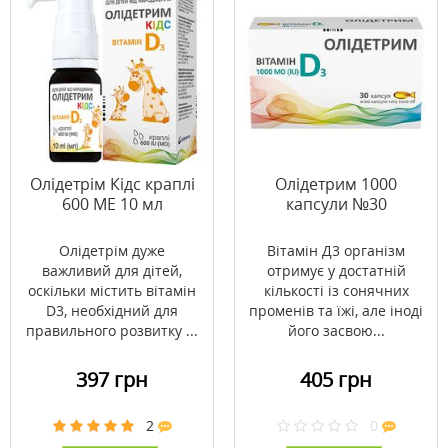
Олідетрім Кідс краплі
Олідетрим 1000
600 МЕ 10 мл
капсули №30
Олідетрім дуже
Вітамін Д3 організм
важливий для дітей,
отримує у достатній
оскільки містить вітамін
кількості із сонячних
D3, необхідний для
променів та їжі, але іноді
правильного розвитку ...
його засвою...
397 грн
405 грн
2
0