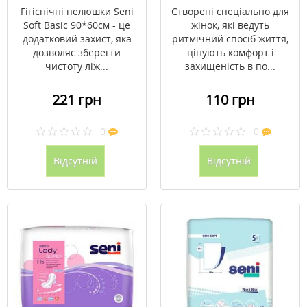
№10
Гігієнічні пелюшки Seni
Створені спеціально для
Soft Basic 90*60см - це
жінок, які ведуть
додатковий захист, яка
ритмічний спосіб життя,
дозволяє зберегти
цінують комфорт і
чистоту ліж...
захищеність в по...
221 грн
110 грн
0
0
Відсутній
Відсутній