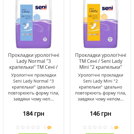
Прокладки урологічні
Прокладки урологічні
Lady Normal "3
ТМ Сені / Seni Lady
крапельки" ТМ Сені /
Mini "2 крапельки"
Seni №20
№20
Урологічні прокладки
Урологічні прокладки
Seni Lady Normal "3
Seni Lady Mini "2
крапельки" ідеально
крапельки" ідеально
повторюють форму тіла,
повторюють форму тіла,
завдяки чому неп...
завдяки чому непом...
184 грн
146 грн
0
0