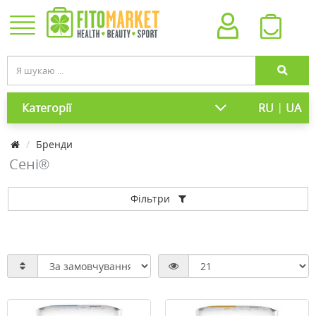
|
Категорії
RU
UA
Бренди
Сені®
Фільтри