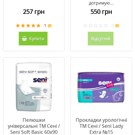
дотримую...
257 грн
550 грн
1
0
Купити
Відсутній
Пелюшки
Прокладки урологічні
універсальні ТМ Сені /
ТМ Сені / Seni Lady
Seni Soft Basic 60х90
Extra №15