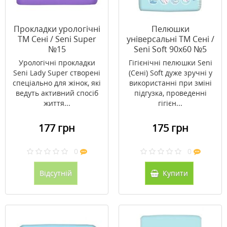
Прокладки урологічні
Пелюшки
ТМ Сені / Seni Super
універсальні ТМ Сені /
№15
Seni Soft 90х60 №5
Урологічні прокладки
Гігієнічні пелюшки Seni
Seni Lady Super створені
(Сені) Soft дуже зручні у
спеціально для жінок, які
використанні при зміні
ведуть активний спосіб
підгузка, проведенні
життя...
гігієн...
177 грн
175 грн
0
0
Відсутній
Купити