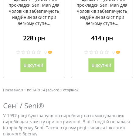
прокладки Seni Man для
прокладки Seni Man для
чоловіків забезпечують
чоловіків забезпечують
надійний захист при
надійний захист при
легкому ступе...
легкому ступе...
228 грн
414 грн
0
0
Відсутній
Відсутній
Показано з 1 по 14 із 14 (всього 1 сторінок)
Сені / Seni®
У 1997 році було запущено виробництво всмоктувальних
виробів для захисту при нетриманні. З цієї події й почалася
історія бренду Seni. Також в цьому році з'явився і логотип
відомого бренду.