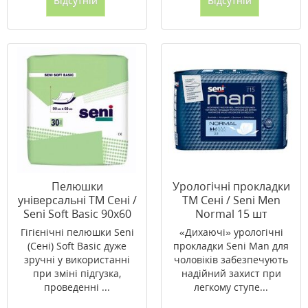
Відсутній
Відсутній
Пелюшки
Урологічні прокладки
універсальні ТМ Сені /
ТМ Сені / Seni Men
Seni Soft Basic 90х60
Normal 15 шт
№30
Гігієнічні пелюшки Seni
«Дихаючі» урологічні
(Сені) Soft Basic дуже
прокладки Seni Man для
зручні у використанні
чоловіків забезпечують
при зміні підгузка,
надійний захист при
проведенні ...
легкому ступе...