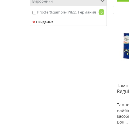
Виробники
Procter&Gamble (P&G), Германия
6
Скидання
Тамп
Regu
Тампо
найбі
засоб
Вон...