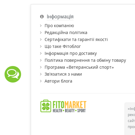
Пере
Гігієні
Інформація
підлашт
виділен
Про компанію
викорис
Редакційна політика
для лег
Сертифікати та гарантії якості
незначн
Що таке Фітоблог
Головні
Інформація про доставку
за
Політика повернення та обміну товару
Програма «Ветеранський спорт»
ко
Зв’язатися з нами
зр
Автори блога
ко
ви
ві
«Ін
ко
рек
сай
та
про
ма