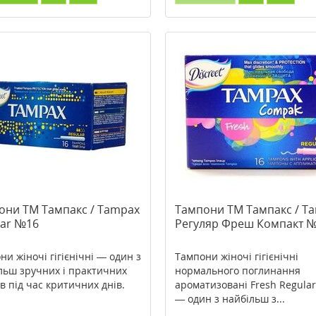
они ТМ Тампакс / Tampax
Тампони ТМ Тампакс / T
lar №16
Регуляр Фреш Компакт 
ни жіночі гігієнічні — один з
Тампони жіночі гігієнічні
льш зручних і практичних
нормального поглинання
ів під час критичних днів.
ароматизовані Fresh Regula
— один з найбільш з...