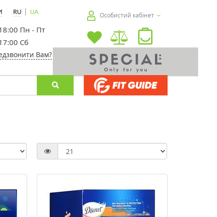
|
И
RU
UA
Особистий кабінет
 18:00 Пн - Пт
 17:00 Сб
едзвонити Вам?
-40%
-30%