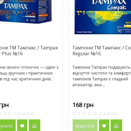
лівка для обличчя Petite
>Антивікова нічна маска для
очищуюча рожева з
обличчя Babor HSR Lifting
ерлів 10 г
Overnight Mask 50 мл
6 грн
3947 грн
4934 грн
они ТМ Тампакс / Tampax
Тампони ТМ Тампакс / C
r Plus №16
Regular №16
ити
Купити
ни жіночі гігієнічні — один з
Тампони Tampax подарують
льш зручних і практичних
відчуття чистоти та комфорт
ів під час критичних днів.
тампонів Tampax є гладкий
аплікатор, яки...
грн
168 грн
0
відгуків
0
відгуків
упити
Відсутній