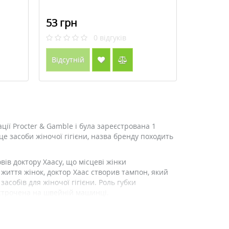
53 грн
0
відгуків
Відсутній
ії Procter & Gamble і була зареєстрована 1
це засоби жіночої гігієни, назва бренду походить
вів доктору Хаасу, що місцеві жінки
 життя жінок, доктор Хаас створив тампон, який
собів для жіночої гігієни. Роль губки
острочена на швейній машинці.
-гінекологів України.