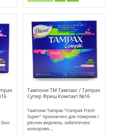
ampax
Тампони ТМ Тампакс / Tampax
№16
Супер Фреш Компакт №16
Тампони Tampax "Compak Fresh
Super" призначені для помірних і
r Duo
рясних виділень, забезпечені
кольорово...