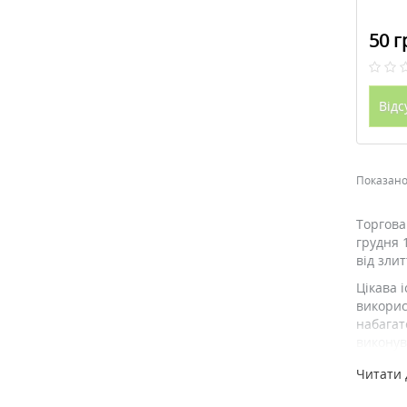
50 г
Відс
Показано 
Торгова
грудня 
від злит
Цікава 
викорис
набагат
виконув
Засоби 
Читати 