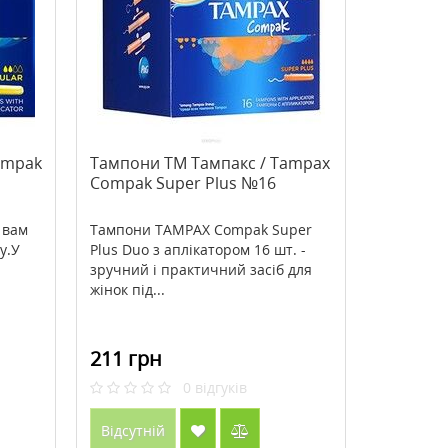
>Cholarest (Холарест) Metagenics
>Active Lipoic Acid (Ліпо
60 таблеток
кислота) 300 мг 60 табл
Кантрі Лайф / Country Li
1793 грн
869 грн
2988 грн
1242 грн
ompak
Тампони ТМ Тампакс / Tampax
Compak Super Plus №16
Купити
Купити
 вам
Тампони TAMPAX Compak Super
у.У
Plus Duo з аплікатором 16 шт. -
зручний і практичний засіб для
жінок під...
211 грн
0
відгуків
Відсутній