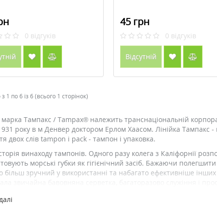
рн
45 грн
0
відгуків
0
відгуків
утній
Відсутній
з 1 по 6 із 6 (всього 1 сторінок)
 марка Тампакс / Tampax® належить транснаціональній корпорац
1931 року в м Денвер доктором Ерлом Хаасом. Лінійка Тампакс - 
тя двох слів tampon і pack - тампон і упаковка.
історія винаходу тампонів. Одного разу колега з Каліфорнії розпо
товують морські губки як гігієнічний засіб. Бажаючи полегшити
о більш зручний у використанні та набагато ефективніше інших за
ала звичайна бавовняна серветка, багаторазово служіння і пр
Тампакс - єдині тампони, які рекомендовані Асоціацією акушерів
далі