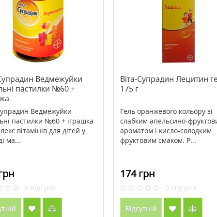
ова нічна маска для
>Cholarest (Холарест) Metagenics
Babor HSR Lifting
60 таблеток
t Mask 50 мл
3947 грн
1793 грн
2988 грн
-Супрадин Ведмежуйки
Віта-Супрадин Лецитин г
льні пастилки №60 +
175 г
ити
Купити
шка
Супрадин Ведмежуйки
Гель оранжевого кольору зі
ьні пастилки №60 + іграшка
слабким апельсино-фруктов
лекс вітамінів для дітей у
ароматом і кисло-солодким
і ма...
фруктовим смаком. Р...
грн
174 грн
0
відгуків
0
відгуків
утній
Відсутній