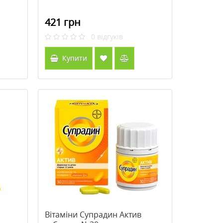
421 грн
0
відгуків
Купити
Вітаміни Супрадин Актив