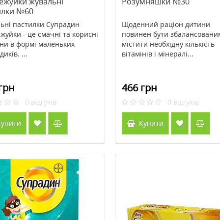
ежуйки жувальні
Розумняшки №30
илки №60
ьні пастилки Супрадин
Щоденний раціон дитини
жуйки - це смачні та корисні
повинен бути збалансованим
іни в формі маленьких
містити необхідну кількість
иків. ...
вітамінів і мінералі...
грн
466 грн
0
відгуків
0
відгуків
упити
Купити