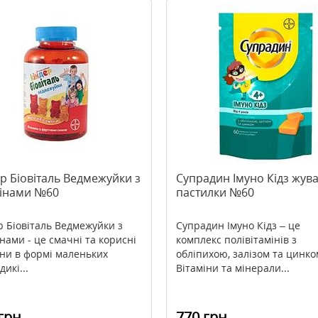
р Біовіталь Ведмежуйки з
Супрадин Імуно Кідз жува
мінами №60
пастилки №60
р Біовіталь Ведмежуйки з
Супрадин Імуно Кідз – це
інами - це смачні та корисні
комплекс полівітамінів з
іни в формі маленьких
обліпихою, залізом та цинко
икі...
Вітаміни та мінерали...
грн
770 грн