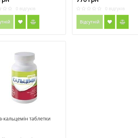
0
відгуків
0
відгуків
утній
Відсутній
а-кальцемін таблетки