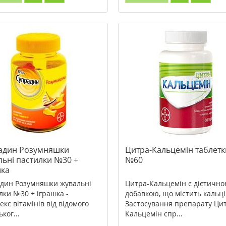
адин Розумняшки
Цитра-Кальцемін таблетк
льні пастилки №30 +
№60
шка
дин Розумняшки жувальні
Цитра-Кальцемін є дієтичн
лки №30 + іграшка -
добавкою, що містить кальці
екс вітамінів від відомого
Застосування препарату Ци
ког...
Кальцемін спр...