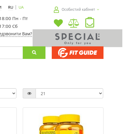
|
И
RU
UA
Особистий кабінет
 18:00 Пн - Пт
 17:00 Сб
едзвонити Вам?
-30%
-30%