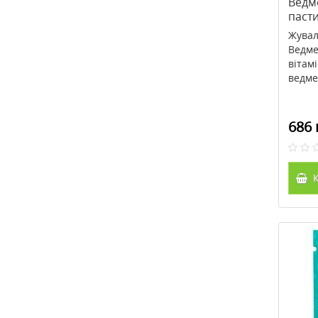
Ведм
паст
Жувал
Ведме
вітам
ведмед
686 
К