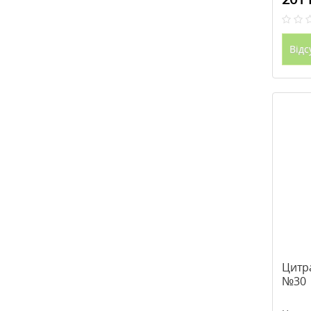
Відс
Цитр
№30