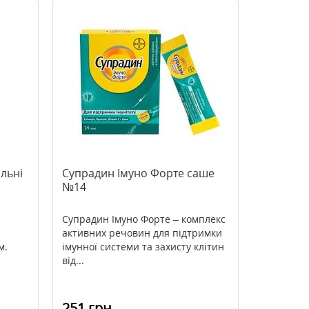
льні
Супрадин Імуно Форте саше
№14
Супрадин Імуно Форте – комплекс
активних речовин для підтримки
м.
імунної системи та захисту клітин
від...
251 грн