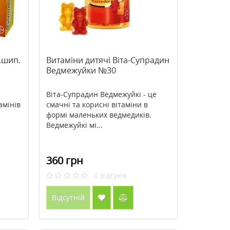
.шип.
Витаміни дитячі Віта-Супрадин
Ведмежуйки №30
Віта-Супрадин Ведмежуйкі - це
амінів
смачні та корисні вітаміни в
формі маленьких ведмедиків.
Ведмежуйкі мі...
360 грн
0
відгуків
Відсутній