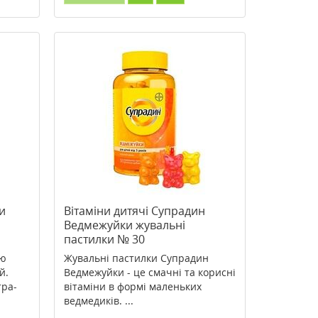
и
Вітаміни дитячі Супрадин
Ведмежуйки жувальні
пастилки № 30
ою
Жувальні пастилки Супрадин
й.
Ведмежуйки - це смачні та корисні
тра-
вітаміни в формі маленьких
ведмедиків. ...