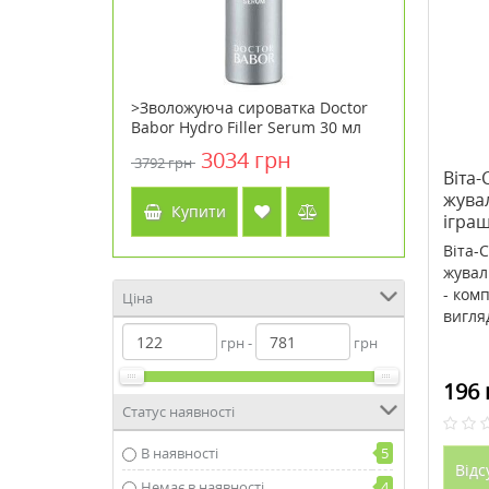
линий
>Зволожуюча сироватка Doctor
>Антивік
0 капсул ТМ
Babor Hydro Filler Serum 30 мл
обличчя 
y Life
Overnigh
3034 грн
3792 грн
4934 грн
Віта
жува
Купити
Куп
ігра
Віта-
жувал
- комп
Ціна
вигляд
грн -
грн
196 
Статус наявності
В наявності
5
Відс
Немає в наявності
4