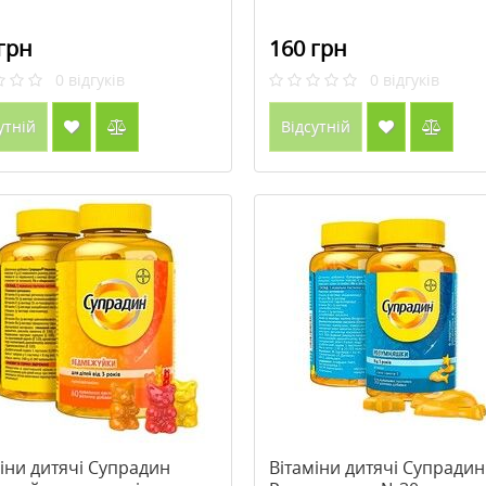
грн
160 грн
0
відгуків
0
відгуків
утній
Відсутній
іни дитячі Супрадин
Вітаміни дитячі Супрадин