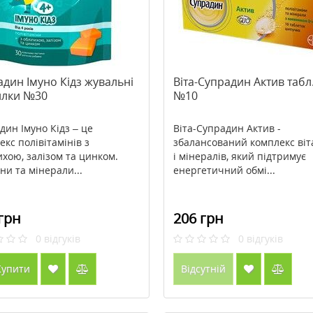
дин Імуно Кідз жувальні
Віта-Супрадин Актив табл
илки №30
№10
дин Імуно Кідз – це
Віта-Супрадин Актив -
екс полівітамінів з
збалансований комплекс віт
ихою, залізом та цинком.
і мінералів, який підтримує
ни та мінерали...
енергетичний обмі...
грн
206 грн
0
відгуків
0
відгуків
упити
Відсутній