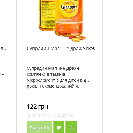
>DLPA (DL-фенілаланін) 1000 мг
>Acid Rescue Calcium C
60 капсул ТМ Кантрі Лайф /
Berry Flavor On-The-Go 
Country Life
жувальних таблеток ТМ
1063 грн
147 грн
1518 грн
210 грн
Лайф / Country Life
ель
Супрадин Магічне драже №90
Купити
Купити
Супрадин Магічне Драже -
им
комплекс вітамінів і
мікроелементів для дітей від 3
років. Рекомендований я...
122 грн
0
відгуків
Відсутній