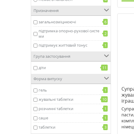
Призначення
загальнозміцнюючі
6
підтримка опорно-рухової систе
2
ми
підтримує життєвий тонус
1
Група застосування
діти
11
Форма випуску
Супр
гель
1
жува
жувальні таблетки
10
ігра
розчинні таблетки
1
Супра
пасти
саше
1
компл
німець
таблетки
3