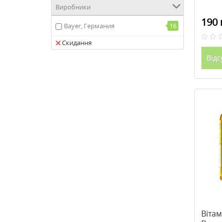
Виробники
190 
Bayer, Германия
16
Скидання
Відс
Вітам