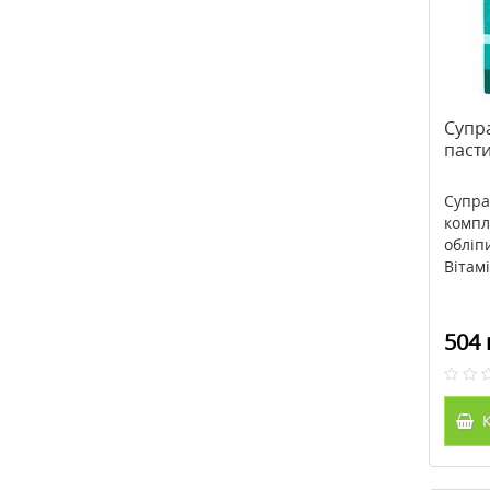
Супра
паст
Супра
компл
обліп
Вітамі
504 
К