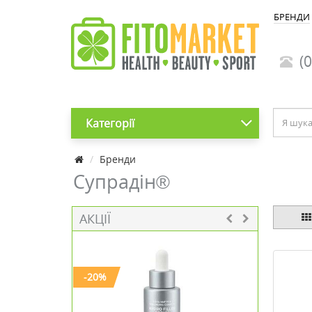
БРЕНДИ
(0
Категорії
Бренди
Супрадін®
АКЦІЇ
-20%
-20%