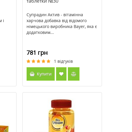
таблетки №30
Супрадин Актив - вітамінна
 і
харчова добавка від відомого
німецького виробника Bayer, яка є
додатковим...
781 грн
1
відгуків
Купити