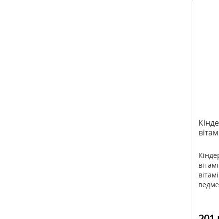
Кінде
віта
Кінде
вітам
вітам
ведмед
201 