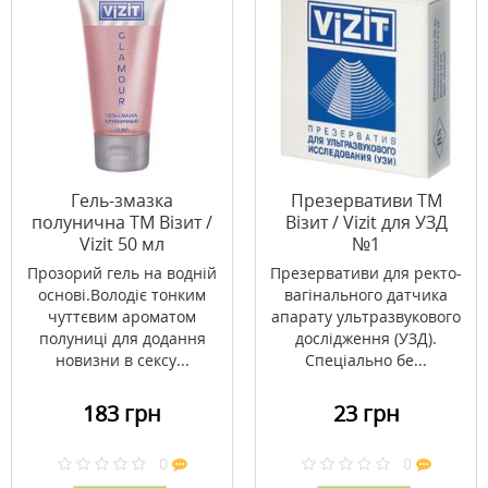
Гель-змазка
Презервативи ТМ
полунична ТМ Візит /
Візит / Vizit для УЗД
Vizit 50 мл
№1
Прозорий гель на водній
Презервативи для ректо-
основі.Володіє тонким
вагінального датчика
чуттєвим ароматом
апарату ультразвукового
полуниці для додання
дослідження (УЗД).
новизни в сексу...
Спеціально бе...
183 грн
23 грн
0
0