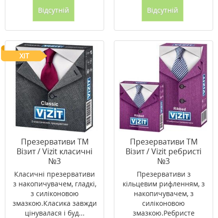
Відсутній
Відсутній
ХІТ
Презервативи ТМ
Презервативи ТМ
Візит / Vizit класичні
Візит / Vizit ребристі
№3
№3
Класичні презервативи
Презервативи з
з накопичувачем, гладкі,
кільцевим рифленням, з
з силіконовою
накопичувачем, з
змазкою.Класика завжди
силіконовою
цінувалася і буд...
змазкою.Ребристе