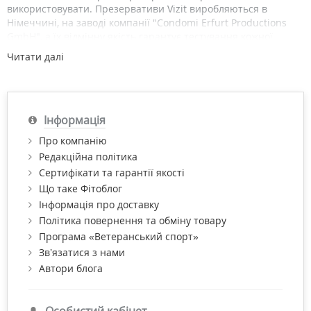
використовувати. Презервативи Vizit виробляються в
Німеччині, на заводі компанії "Condomi Erfurt Productions
GmbH", а їх відмінну якість гарантує тестування кожної
одиниці.
Читати далі
Навіть найвимогливіші покупці будуть задоволені широким
асортиментом презервативів VIZIT.
Купити продукцію ТМ Vizit за найнижчою ціною з доставкою
Інформація
по Києву та Україні й отримати безкоштовну консультацію
провізора Ви можете в нашому інтернет-магазині
Про компанію
"Фітомаркет".
Редакційна політика
Сертифікати та гарантії якості
Що таке Фітоблог
Інформація про доставку
Політика повернення та обміну товару
Програма «Ветеранський спорт»
Зв’язатися з нами
Автори блога