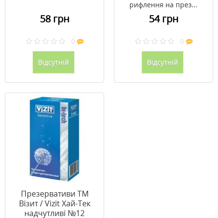
рифлення на през...
58 грн
54 грн
0
0
Відсутній
Відсутній
Презервативи ТМ
Візит / Vizit Хай-Тек
надчутливі №12